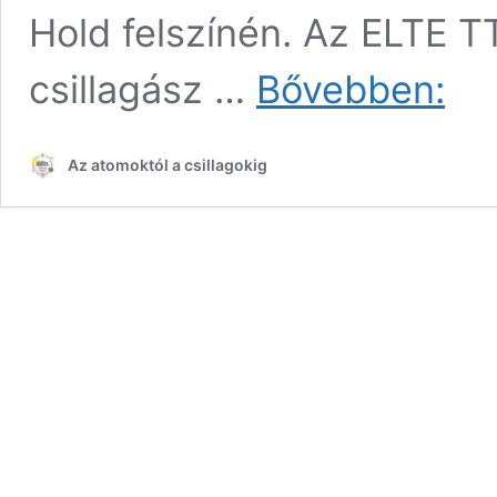
Hold felszínén. Az ELTE T
Gabány
csillagász …
Bővebben:
Kriszti
bemuta
Az atomoktól a csillagokig