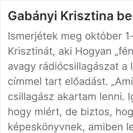
Gabányi Krisztina b
Ismerjétek meg október 1
Krisztinát, aki Hogyan „fé
avagy rádiócsillagászat a
címmel tart előadást. „A
csillagász akartam lenni.
hogy miért, de biztos, ho
képeskönyvnek, amiben leh