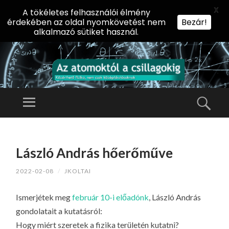
X
A tökéletes felhasználói élmény
érdekében az oldal nyomkövetést nem
Bezár!
alkalmazó sütiket használ.
AZ
AT
Menü
Kere
O
Előadássorozat
M
középiskolásoknak
TOVÁBB
O
A
az ELTE
László András hőerőműve
KT
TARTALOMHOZ
Természettudományi
Ó
2022-02-08
/
JKOLTAI
Kar Fizikai
L
Intézetében
A
Ismerjétek meg
február 10-i előadónk
, László András
CS
gondolatait a kutatásról:
IL
Hogy miért szeretek a fizika területén kutatni?