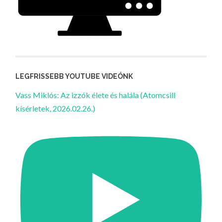
LEGFRISSEBB YOUTUBE VIDEÓNK
Vass Miklós: Az izzók élete és halála (Atomcsill
kísérletek, 2026.02.26.)