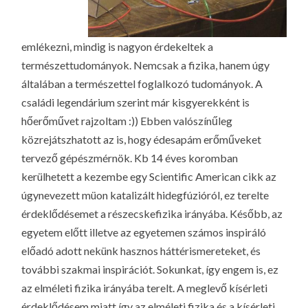
emlékezni, mindig is nagyon érdekeltek a
természettudományok. Nemcsak a fizika, hanem úgy
általában a természettel foglalkozó tudományok. A
családi legendárium szerint már kisgyerekként is
hőerőművet rajzoltam :)) Ebben valószínűleg
közrejátszhatott az is, hogy édesapám erőműveket
tervező gépészmérnök. Kb 14 éves koromban
kerülhetett a kezembe egy Scientific American cikk az
úgynevezett müon katalizált hidegfúzióról, ez terelte
érdeklődésemet a részecskefizika irányába. Később, az
egyetem előtt illetve az egyetemen számos inspiráló
előadó adott nekünk hasznos háttérismereteket, és
további szakmai inspirációt. Sokunkat, így engem is, ez
az elméleti fizika irányába terelt. A meglevő kísérleti
érdeklődésem miatt így az elméleti fizika és a kísérleti