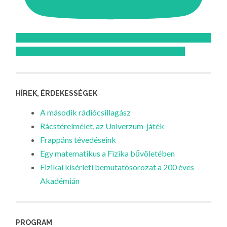
Feliratkozom az Atomcsill youtube csatornájára!
HÍREK, ÉRDEKESSÉGEK
A második rádiócsillagász
Rácstérelmélet, az Univerzum-játék
Frappáns tévedéseink
Egy matematikus a Fizika bűvöletében
Fizikai kísérleti bemutatósorozat a 200 éves
Akadémián
PROGRAM