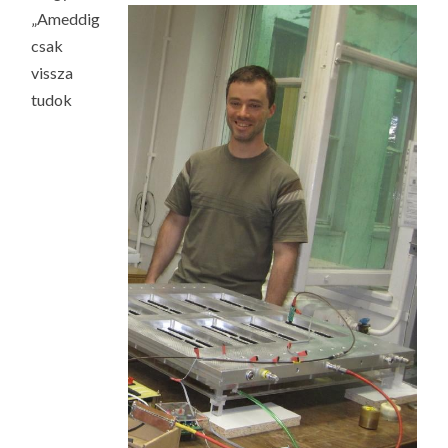
LA
„Ameddig
G
csak
O
vissza
KI
tudok
G