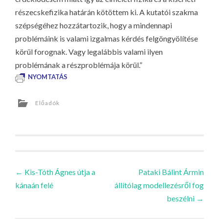
részecskefizika határán kötöttem ki. A kutatói szakma
szépségéhez hozzátartozik, hogy a mindennapi
problémáink is valami izgalmas kérdés felgöngyölítése
körül forognak. Vagy legalábbis valami ilyen
problémának a részproblémája körül.”
NYOMTATÁS
Előadók
Bejegyzések
←
Kis-Tóth Ágnes útja a
Pataki Bálint Ármin
kánaán felé
állítólag modellezésről fog
navigációja
beszélni
→