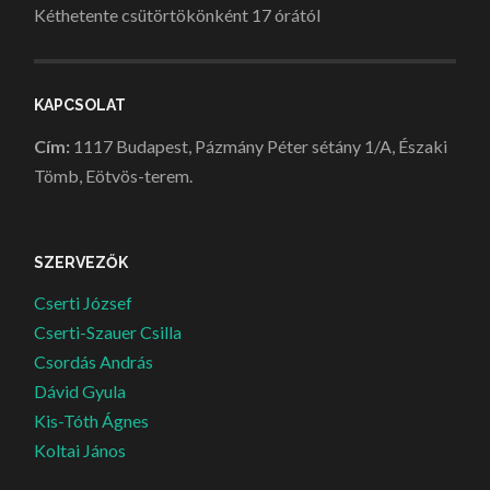
Kéthetente csütörtökönként 17 órától
KAPCSOLAT
Cím:
1117 Budapest, Pázmány Péter sétány 1/A, Északi
Tömb, Eötvös-terem.
SZERVEZŐK
Cserti József
Cserti-Szauer Csilla
Csordás András
Dávid Gyula
Kis-Tóth Ágnes
Koltai János