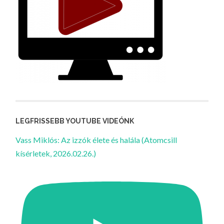
LEGFRISSEBB YOUTUBE VIDEÓNK
Vass Miklós: Az izzók élete és halála (Atomcsill
kísérletek, 2026.02.26.)