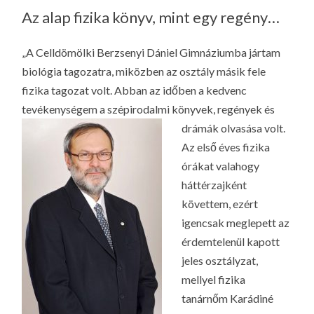
LA
Az alap fizika könyv, mint egy regény…
G
O
„A Celldömölki Berzsenyi Dániel Gimnáziumba jártam
KI
biológia tagozatra, miközben az osztály másik fele
G
fizika tagozat volt. Abban az időben a kedvenc
tevékenységem a szépirodalmi könyvek, regények és
drámá
k olvasása volt.
Az első éves fizika
órákat valahogy
háttérzajként
követtem, ezért
igencsak meglepett az
érdemtelenül kapott
jeles osztályzat,
mellyel fizika
tanárnőm Karádiné