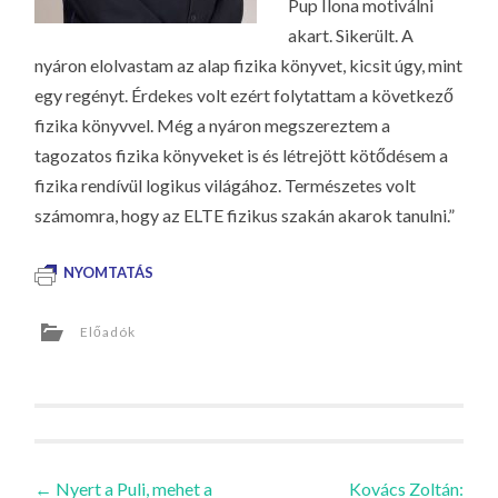
Pup Ilona motiválni
akart. Sikerült. A
nyáron elolvastam az alap fizika könyvet, kicsit úgy, mint
egy regényt. Érdekes volt ezért folytattam a következő
fizika könyvvel. Még a nyáron megszereztem a
tagozatos fizika könyveket is és létrejött kötődésem a
fizika rendívül logikus világához. Természetes volt
számomra, hogy az ELTE fizikus szakán akarok tanulni.”
NYOMTATÁS
Előadók
Bejegyzések
←
Nyert a Puli, mehet a
Kovács Zoltán: