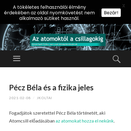
X
A tökéletes felhasználói élmény
érdekében az oldal nyomkövetést nem
Bezár!
alkalmazó sütiket használ.
AZ
AT
Menü
Kere
O
Előadássorozat
M
középiskolásoknak
TOVÁBB
O
A
az ELTE
Pécz Béla és a fizika jeles
KT
TARTALOMHOZ
Természettudományi
Ó
2021-02-08
/
JKOLTAI
Kar Fizikai
L
Intézetében
A
Fogadjátok szeretettel Pécz Béla történetét, aki
CS
Atomcsill előadásában
az atomokat hozza el nekünk
.
IL