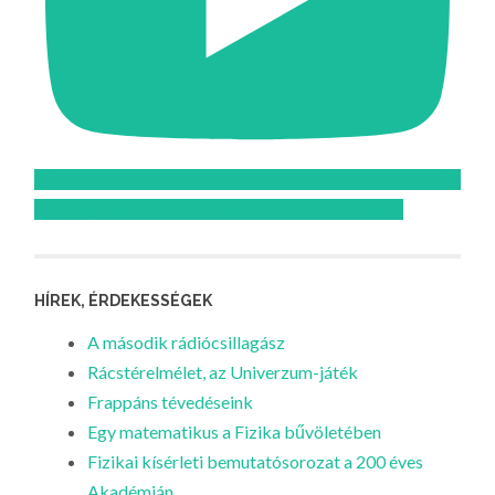
Feliratkozom az Atomcsill youtube csatornájára!
HÍREK, ÉRDEKESSÉGEK
A második rádiócsillagász
Rácstérelmélet, az Univerzum-játék
Frappáns tévedéseink
Egy matematikus a Fizika bűvöletében
Fizikai kísérleti bemutatósorozat a 200 éves
Akadémián