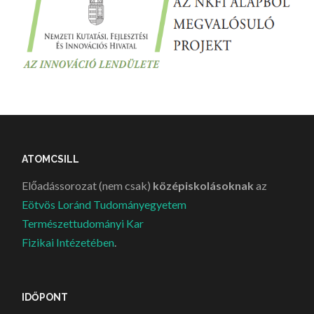
ATOMCSILL
Előadássorozat (nem csak)
középiskolásoknak
az
Eötvös Loránd Tudományegyetem
Természettudományi Kar
Fizikai Intézetében
.
IDŐPONT