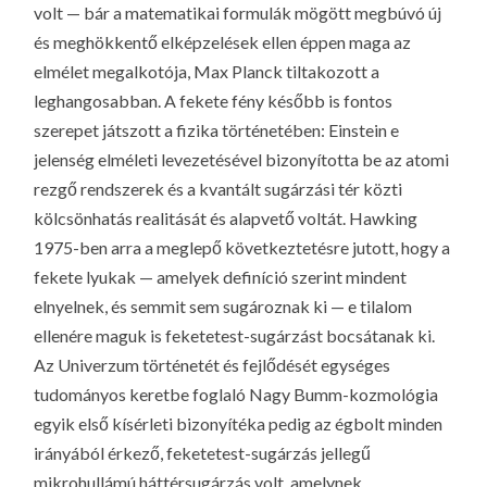
volt — bár a matematikai formulák mögött megbúvó új
és meghökkentő elképzelések ellen éppen maga az
elmélet megalkotója, Max Planck tiltakozott a
leghangosabban. A
fekete fény
később is fontos
szerepet játszott a fizika történetében: Einstein e
jelenség elméleti levezetésével bizonyította be az atomi
rezgő rendszerek és a kvantált sugárzási tér közti
kölcsönhatás realitását és alapvető voltát. Hawking
1975-ben arra a meglepő következtetésre jutott, hogy a
fekete lyukak — amelyek definíció szerint mindent
elnyelnek, és semmit sem sugároznak ki — e tilalom
ellenére maguk is feketetest-sugárzást bocsátanak ki.
Az Univerzum történetét és fejlődését egységes
tudományos keretbe foglaló Nagy Bumm-kozmológia
egyik első kísérleti bizonyítéka pedig az égbolt minden
irányából érkező, feketetest-sugárzás jellegű
mikrohullámú háttérsugárzás volt, amelynek