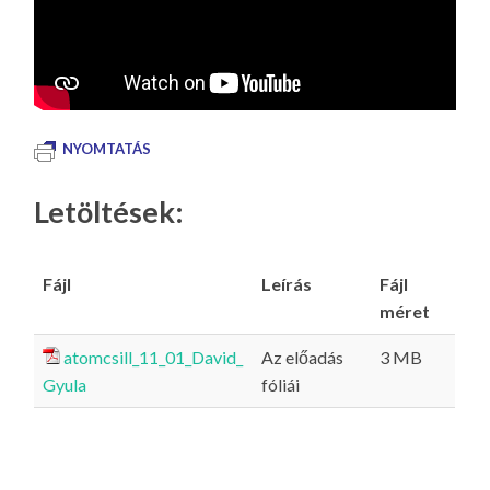
NYOMTATÁS
Letöltések:
Fájl
Leírás
Fájl
méret
atomcsill_11_01_David_
Az előadás
3 MB
Gyula
fóliái