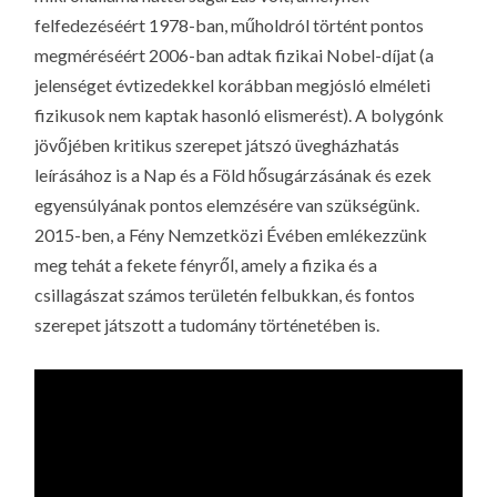
felfedezéséért 1978-ban, műholdról történt pontos
megméréséért 2006-ban adtak fizikai Nobel-díjat (a
jelenséget évtizedekkel korábban megjósló elméleti
fizikusok nem kaptak hasonló elismerést). A bolygónk
jövőjében kritikus szerepet játszó üvegházhatás
leírásához is a Nap és a Föld hősugárzásának és ezek
egyensúlyának pontos elemzésére van szükségünk.
2015-ben, a Fény Nemzetközi Évében emlékezzünk
meg tehát a fekete fényről, amely a fizika és a
csillagászat számos területén felbukkan, és fontos
szerepet játszott a tudomány történetében is.