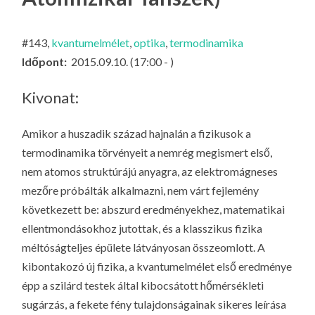
LA
G
#143,
kvantumelmélet
,
optika
,
termodinamika
O
Időpont:
2015.09.10. (17:00 - )
KI
G
Kivonat:
Amikor a huszadik század hajnalán a fizikusok a
termodinamika törvényeit a nemrég megismert első,
nem atomos struktúrájú anyagra, az elektromágneses
mezőre próbálták alkalmazni, nem várt fejlemény
következett be: abszurd eredményekhez, matematikai
ellentmondásokhoz jutottak, és a klasszikus fizika
méltóságteljes épülete látványosan összeomlott. A
kibontakozó új fizika, a kvantumelmélet első eredménye
épp a szilárd testek által kibocsátott hőmérsékleti
sugárzás,
a fekete fény
tulajdonságainak sikeres leírása