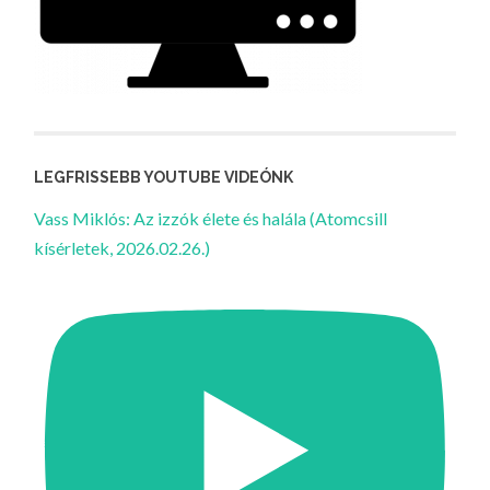
LEGFRISSEBB YOUTUBE VIDEÓNK
Vass Miklós: Az izzók élete és halála (Atomcsill
kísérletek, 2026.02.26.)