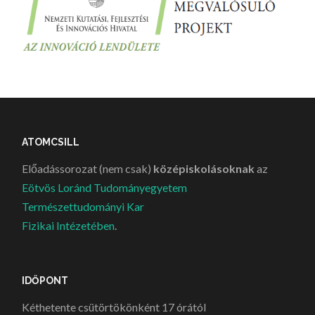
ATOMCSILL
Előadássorozat (nem csak)
középiskolásoknak
az
Eötvös Loránd Tudományegyetem
Természettudományi Kar
Fizikai Intézetében
.
IDŐPONT
Kéthetente csütörtökönként 17 órától