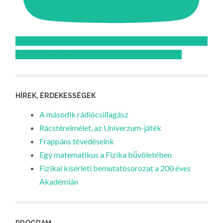
Feliratkozom az Atomcsill youtube csatornájára!
HÍREK, ÉRDEKESSÉGEK
A második rádiócsillagász
Rácstérelmélet, az Univerzum-játék
Frappáns tévedéseink
Egy matematikus a Fizika bűvöletében
Fizikai kísérleti bemutatósorozat a 200 éves
Akadémián
PROGRAM