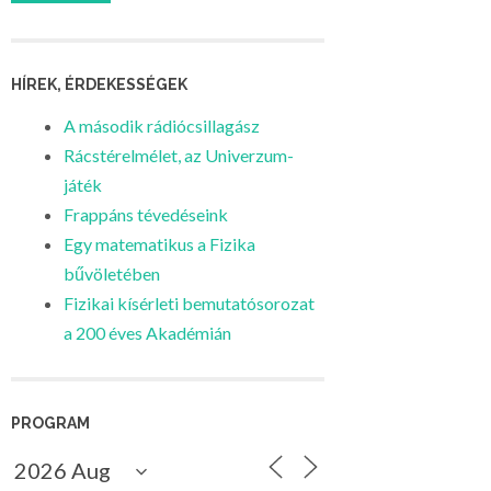
HÍREK, ÉRDEKESSÉGEK
A második rádiócsillagász
Rácstérelmélet, az Univerzum-
játék
Frappáns tévedéseink
Egy matematikus a Fizika
bűvöletében
Fizikai kísérleti bemutatósorozat
a 200 éves Akadémián
PROGRAM