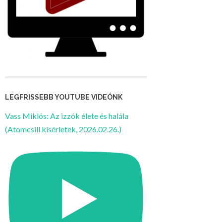
LEGFRISSEBB YOUTUBE VIDEÓNK
Vass Miklós: Az izzók élete és halála
(Atomcsill kísérletek, 2026.02.26.)