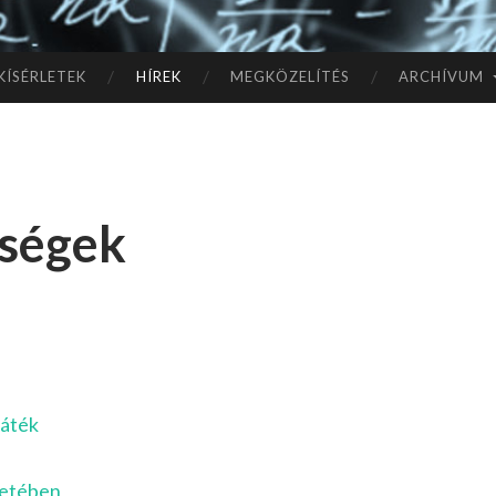
TÓ
L A
KÍSÉRLETEK
HÍREK
MEGKÖZELÍTÉS
ARCHÍVUM
CSI
LL
sségek
AG
OK
IG
játék
letében