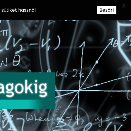
X
sütiket használ.
Bezár!