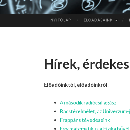
NYITÓLAP
ELŐADÁSAINK
TOVÁBB
A
TARTALOMHOZ
Hírek, érdeke
Előadóinktól, előadóinkról:
A második rádiócsillagász
Rácstérelmélet, az Univerzum-
Frappáns tévedéseink
Egy matematikus a Fizika bűvö