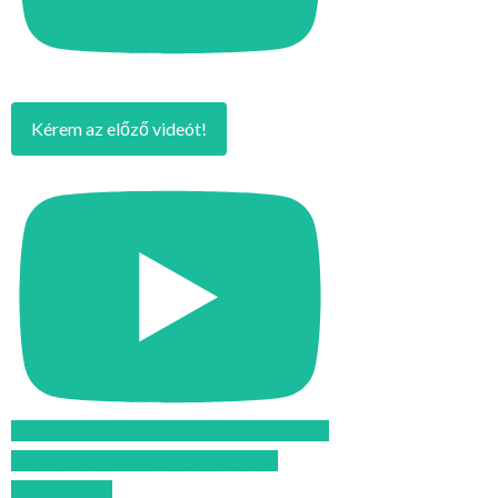
Kérem az előző videót!
Feliratkozom az Atomcsill youtube
csatornájára!