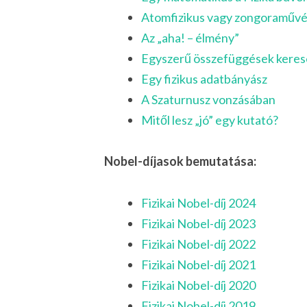
Atomfizikus vagy zongoraművé
Az „aha! – élmény”
Egyszerű összefüggések kere
Egy fizikus adatbányász
A Szaturnusz vonzásában
Mitől lesz „jó” egy kutató?
Nobel-díjasok bemutatása:
Fizikai Nobel-díj 2024
Fizikai Nobel-díj 2023
Fizikai Nobel-díj 2022
Fizikai Nobel-díj 2021
Fizikai Nobel-díj 2020
Fizikai Nobel-díj 2019