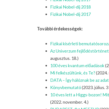
Fizikai Nobel-díj 2018
Fizikai Nobel-díj 2017
További érdekességek:
Fizikai kísérleti bemutatósoro
Az Univerzum fejlődéstörténete
augusztus. 18.)
100 éves kvantum előadások
(2
Mi felkészültünk, és Te?
(2024.
DATA – Így hálóznak be az adat
Könyvbemutató
(2023. július. 3
10 éves lett a Higgs-bozon! Mit
(2022. november. 4.)