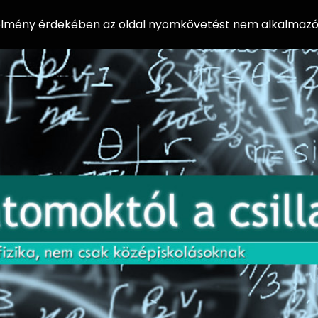
 élmény érdekében az oldal nyomkövetést nem alkalmazó 
AZ
Előadássorozat
AT
középiskolásoknak
OM
az ELTE
Természettudományi
OK
Kar Fizikai
Intézetében