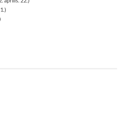
. április. 22.)
1.)
)