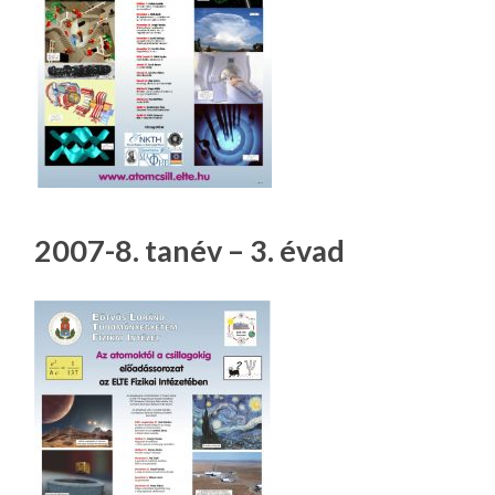
2007-8. tanév – 3. évad