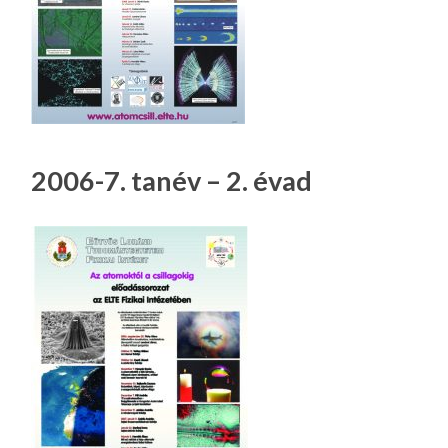
2006-7. tanév – 2. évad