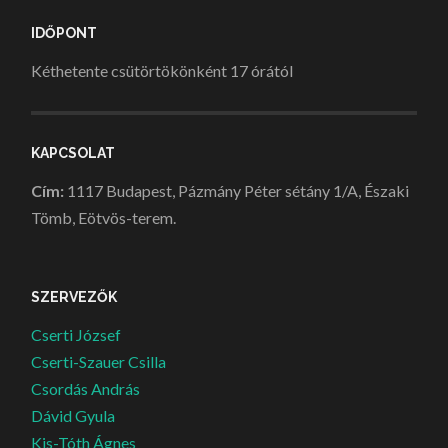
IDŐPONT
Kéthetente csütörtökönként 17 órától
KAPCSOLAT
Cím:
1117 Budapest, Pázmány Péter sétány 1/A, Északi
Tömb, Eötvös-terem.
SZERVEZŐK
Cserti József
Cserti-Szauer Csilla
Csordás András
Dávid Gyula
Kis-Tóth Ágnes