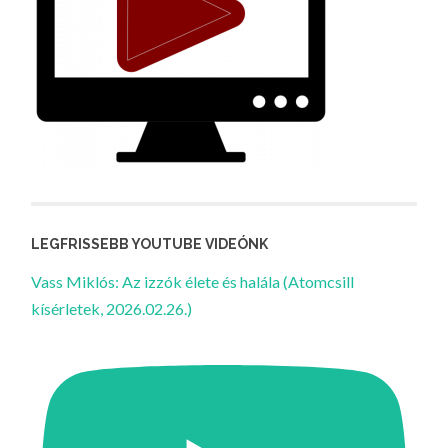
LEGFRISSEBB YOUTUBE VIDEÓNK
Vass Miklós: Az izzók élete és halála (Atomcsill
kísérletek, 2026.02.26.)