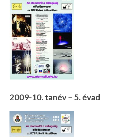
2009-10. tanév – 5. évad