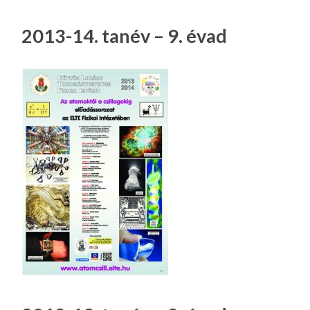
LA
G
2013-14. tanév – 9. évad
O
KI
G