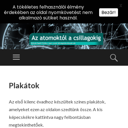
X
A tökéletes felhasználói élmény
érdekében az oldal nyomkövetést nem
Bezár!
alkalmazó sütiket használ.
AZ
AT
Menü
Kere
O
Előadássorozat
M
középiskolásoknak
TOVÁBB
O
A
az ELTE
Plakátok
KT
TARTALOMHOZ
Természettudományi
Ó
Kar Fizikai
L
Az első kilenc évadhoz készültek színes plakátok,
Intézetében
A
amelyeket ezen az oldalon szedtünk össze. A kis
CS
képecskékre kattintva nagy felbontásban
IL
megtekinthetőek.