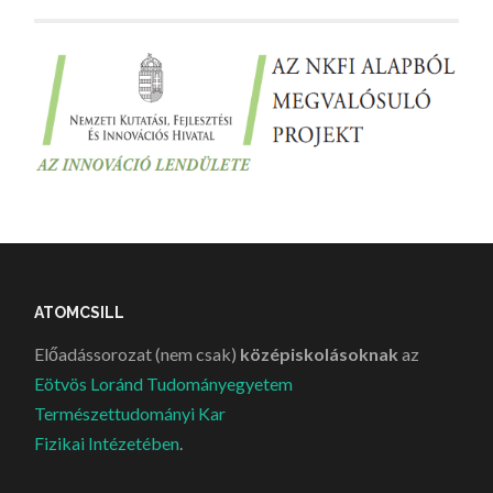
ATOMCSILL
Előadássorozat (nem csak)
középiskolásoknak
az
Eötvös Loránd Tudományegyetem
Természettudományi Kar
Fizikai Intézetében
.