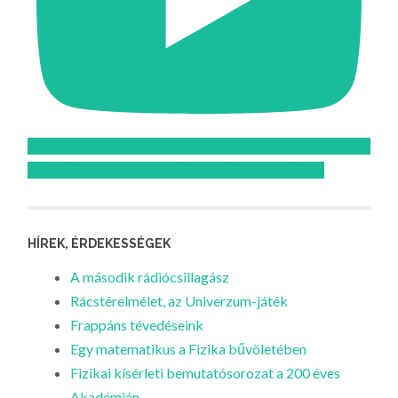
Feliratkozom az Atomcsill youtube csatornájára!
HÍREK, ÉRDEKESSÉGEK
A második rádiócsillagász
Rácstérelmélet, az Univerzum-játék
Frappáns tévedéseink
Egy matematikus a Fizika bűvöletében
Fizikai kísérleti bemutatósorozat a 200 éves
Akadémián