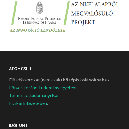
ATOMCSILL
Előadássorozat (nem csak)
középiskolásoknak
az
Eötvös Loránd Tudományegyetem
Természettudományi Kar
Fizikai Intézetében
.
IDŐPONT