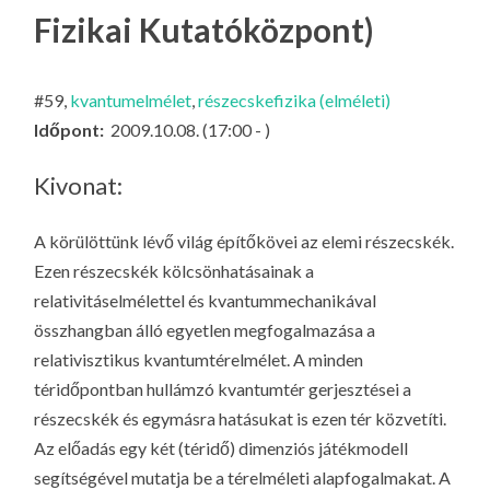
LA
Fizikai Kutatóközpont)
G
O
#59,
kvantumelmélet
,
részecskefizika (elméleti)
KI
Időpont:
2009.10.08. (17:00 - )
G
Kivonat:
A körülöttünk lévő világ építőkövei az elemi részecskék.
Ezen részecskék kölcsönhatásainak a
relativitáselmélettel és kvantummechanikával
összhangban álló egyetlen megfogalmazása a
relativisztikus kvantumtérelmélet. A minden
téridőpontban hullámzó kvantumtér gerjesztései a
részecskék és egymásra hatásukat is ezen tér közvetíti.
Az előadás egy két (téridő) dimenziós játékmodell
segítségével mutatja be a térelméleti alapfogalmakat. A