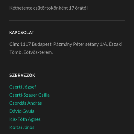
Kéthetente csütörtökönként 17 órától
KAPCSOLAT
Cím:
1117 Budapest, Pázmány Péter sétány 1/A, Északi
Tömb, Eötvös-terem.
SZERVEZŐK
Cserti József
Cserti-Szauer Csilla
Csordás András
Dávid Gyula
Kis-Tóth Ágnes
Koltai János