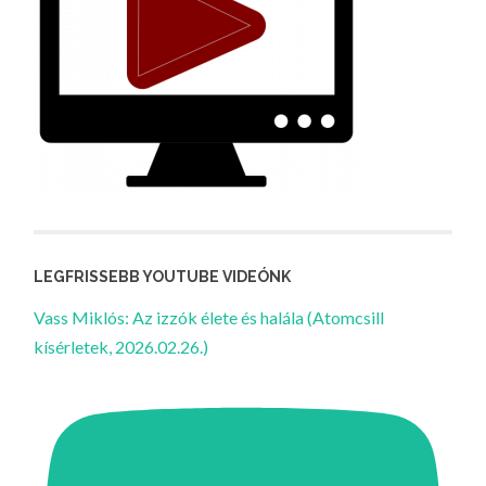
LEGFRISSEBB YOUTUBE VIDEÓNK
Vass Miklós: Az izzók élete és halála (Atomcsill
kísérletek, 2026.02.26.)