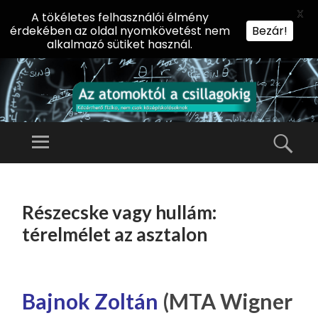
X
A tökéletes felhasználói élmény
érdekében az oldal nyomkövetést nem
Bezár!
alkalmazó sütiket használ.
AZ
AT
Menü
Kere
O
Előadássorozat
M
középiskolásoknak
TOVÁBB
O
A
az ELTE
Részecske vagy hullám:
KT
TARTALOMHOZ
Természettudományi
Ó
térelmélet az asztalon
Kar Fizikai
L
Intézetében
A
CS
Bajnok Zoltán
(MTA Wigner
IL