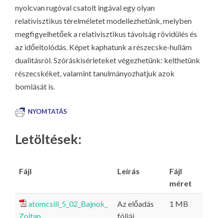
nyolcvan rugóval csatolt ingával egy olyan
relativisztikus térelméletet modellezhetünk, melyben
megfigyelhetőek a relativisztikus távolság rövidülés és
az időeltolódás. Képet kaphatunk a részecske-hullám
dualitásról. Szóráskisérleteket végezhetünk: kelthetünk
részecskéket, valamint tanulmányozhatjuk azok
bomlását is.
NYOMTATÁS
Letöltések:
Fájl
Leírás
Fájl
méret
atomcsill_5_02_Bajnok_
Az előadás
1 MB
Zoltan
fóliái