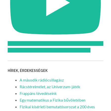
Feliratkozom az Atomcsill youtube csatornájára!
HÍREK, ÉRDEKESSÉGEK
A második rádiócsillagász
Rácstérelmélet, az Univerzum-játék
Frappáns tévedéseink
Egy matematikus a Fizika bűvöletében
Fizikai kísérleti bemutatósorozat a 200 éves