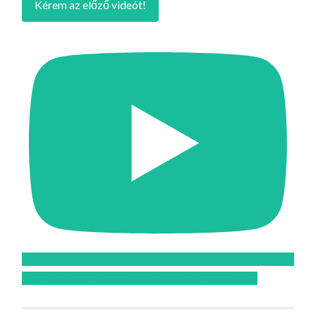
Kérem az előző videót!
Feliratkozom az Atomcsill youtube csatornájára!