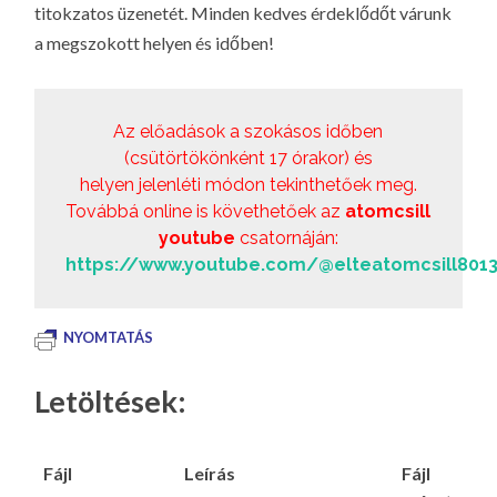
titokzatos üzenetét. Minden kedves érdeklődőt várunk
LA
a megszokott helyen és időben!
G
O
KI
Az előadások a szokásos időben
G
(csütörtökönként 17 órakor) és
helyen jelenléti módon tekinthetőek meg.
Továbbá online is követhetőek az
atomcsill
youtube
csatornáján:
https://www.youtube.com/@elteatomcsill801
NYOMTATÁS
Letöltések:
Fájl
Leírás
Fájl