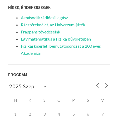
HÍREK, ÉRDEKESSÉGEK
A második rádiócsillagász
Rácstérelmélet, az Univerzum-játék
Frappáns tévedéseink
Egy matematikus a Fizika bűvöletében
Fizikai kísérleti bemutatósorozat a 200 éves
Akadémián
PROGRAM
H
K
S
C
P
S
V
1
2
3
4
5
6
7