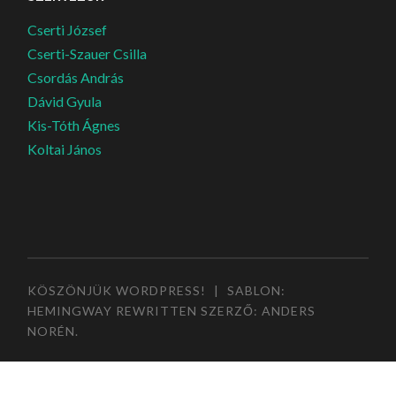
Cserti József
Cserti-Szauer Csilla
Csordás András
Dávid Gyula
Kis-Tóth Ágnes
Koltai János
KÖSZÖNJÜK WORDPRESS!
|
SABLON:
HEMINGWAY REWRITTEN SZERZŐ:
ANDERS
NORÉN
.