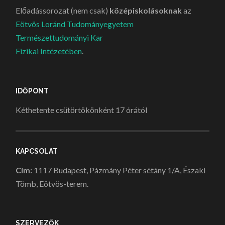
Előadássorozat (nem csak)
középiskolásoknak
az
Eötvös Loránd Tudományegyetem
Természettudományi Kar
Fizikai Intézetében
.
IDŐPONT
Kéthetente csütörtökönként 17 órától
KAPCSOLAT
Cím:
1117 Budapest, Pázmány Péter sétány 1/A, Északi
Tömb, Eötvös-terem.
SZERVEZŐK