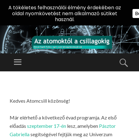
A tökéletes felhasználói élmény érdekében az
oldal nyomkövetést nem alkalmazó sütiket
B
használ.
AZ
AT
Menü
Kere
O
Előadássorozat
M
középiskolásoknak
TOVÁBB
O
A
az ELTE
KT
TARTALOMHOZ
Természettudományi
Ó
Kedves Atomcsill közönség!
Kar Fizikai
L
Intézetében
Már elérhető a következő évad programja. Az első
A
előadás
szeptember 17-én
lesz, amelyben
Pásztor
CS
Gabriella
segítségével fejtjük meg az Univerzum
IL