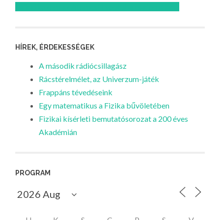
Feliratkozom az Atomcsill youtube csatornájára!
HÍREK, ÉRDEKESSÉGEK
A második rádiócsillagász
Rácstérelmélet, az Univerzum-játék
Frappáns tévedéseink
Egy matematikus a Fizika bűvöletében
Fizikai kísérleti bemutatósorozat a 200 éves
Akadémián
PROGRAM
H
K
S
C
P
S
V