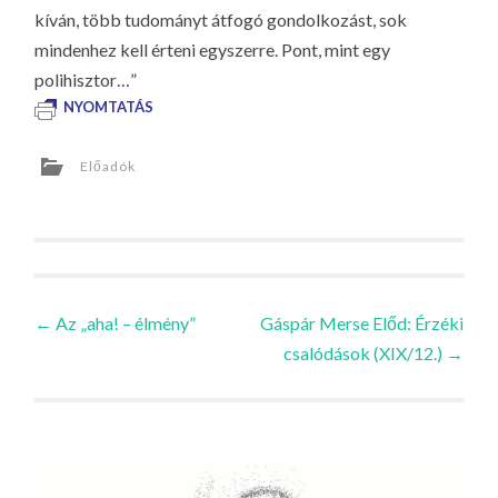
kíván, több tudományt átfogó gondolkozást, sok
mindenhez kell érteni egyszerre. Pont, mint egy
polihisztor…”
NYOMTATÁS
Előadók
Bejegyzések
←
Az „aha! – élmény”
Gáspár Merse Előd: Érzéki
csalódások (XIX/12.)
→
navigációja