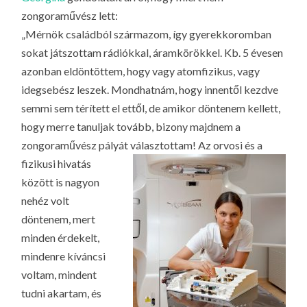
LA
zongoraművész lett:
G
„Mérnök családból származom, így gyerekkoromban
O
sokat játszottam rádiókkal, áramkörökkel. Kb. 5 évesen
KI
azonban eldöntöttem, hogy vagy atomfizikus, vagy
G
idegsebész leszek. Mondhatnám, hogy innentől kezdve
semmi sem térített el ettől, de amikor döntenem kellett,
hogy merre tanuljak tovább, bizony majdnem a
zongoraművész pályát választottam!
Az orvosi és a
fizikusi hivatás
között is nagyon
nehéz volt
döntenem, mert
minden érdekelt,
mindenre kíváncsi
voltam, mindent
tudni akartam, és