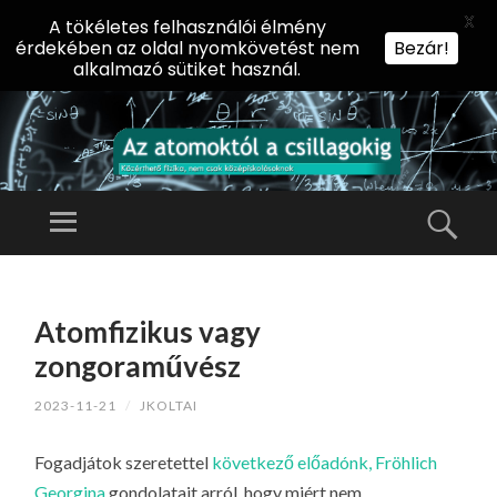
X
A tökéletes felhasználói élmény
érdekében az oldal nyomkövetést nem
Bezár!
alkalmazó sütiket használ.
AZ
AT
Menü
Kere
O
Előadássorozat
M
középiskolásoknak
TOVÁBB
O
A
az ELTE
Atomfizikus vagy
KT
TARTALOMHOZ
Természettudományi
Ó
zongoraművész
Kar Fizikai
L
Intézetében
2023-11-21
/
JKOLTAI
A
CS
Fogadjátok szeretettel
következő előadónk, Fröhlich
IL
Georgina
gondolatait arról, hogy miért nem