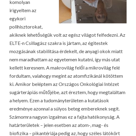
komolyan
irigyeltem az
egykori
polihisztorokat,
akiknek lehetőségük volt az egész világot felfedezni. Az
ELTE-n Csillagász szakra is jártam, az égitestek
mozgásának stabilitása érdekelt, de anyagi okok miatt
nem maradhattam az egyetemen kutatni, így más utat
kellett keresnem. A makrovilág felől a mikrovilág felé
fordultam, valahogy megint az atomfizikánál kötöttem
ki. Amikor beléptem az Országos Onkológiai Intézet
sugárterápiás műtőjébe, azt éreztem, hogy megtaláltam
a helyem. Ezen a tudományterületen a kutatások
eredménye azonnal a súlyos beteg embereknek segít.
Számomra nagyon izgalmas ez a fajta hatékonyság. A
határterületek – jelen esetben az atom-, mag- és
biofizika – pikantériája pedig az, hogy széles látókört