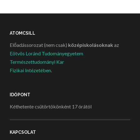
ATOMCSILL
Előadássorozat (nem csak)
középiskolásoknak
az
Eötvös Loránd Tudományegyetem
Természettudományi Kar
Fizikai Intézetében
.
IDŐPONT
Kéthetente csütörtökönként 17 órától
KAPCSOLAT