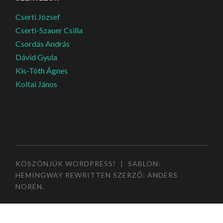
Cserti József
Cserti-Szauer Csilla
Csordás András
Dávid Gyula
Kis-Tóth Ágnes
Koltai János
KÖSZÖNJÜK WORDPRESS!
|
SABLON:
HEMINGWAY REWRITTEN SZERZŐ:
ANDERS
NORÉN
.