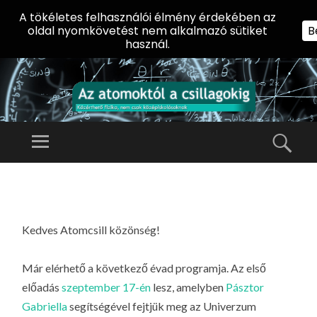
A tökéletes felhasználói élmény érdekében az
oldal nyomkövetést nem alkalmazó sütiket
B
használ.
AZ
AT
Menü
Kere
O
Előadássorozat
M
középiskolásoknak
TOVÁBB
O
A
az ELTE
KT
TARTALOMHOZ
Természettudományi
Ó
Kedves Atomcsill közönség!
Kar Fizikai
L
Intézetében
Már elérhető a következő évad programja. Az első
A
előadás
szeptember 17-én
lesz, amelyben
Pásztor
CS
Gabriella
segítségével fejtjük meg az Univerzum
IL