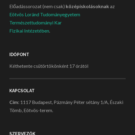
Előadássorozat (nem csak)
középiskolásoknak
az
Eötvös Loránd Tudományegyetem
Természettudományi Kar
Fizikai Intézetében
.
IDŐPONT
Kéthetente csütörtökönként 17 órától
KAPCSOLAT
Cím:
1117 Budapest, Pázmány Péter sétány 1/A, Északi
Tömb, Eötvös-terem.
SZERVEZŐK