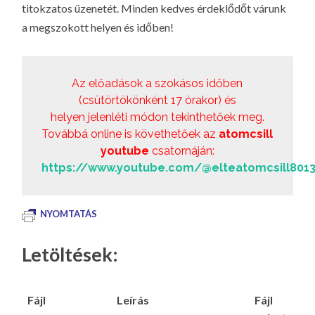
titokzatos üzenetét. Minden kedves érdeklődőt várunk
LA
a megszokott helyen és időben!
G
O
KI
Az előadások a szokásos időben
G
(csütörtökönként 17 órakor) és
helyen jelenléti módon tekinthetőek meg.
Továbbá online is követhetőek az
atomcsill
youtube
csatornáján:
https://www.youtube.com/@elteatomcsill801
NYOMTATÁS
Letöltések:
Fájl
Leírás
Fájl