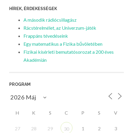
HÍREK, ÉRDEKESSÉGEK
A második rádiócsillagász
Rácstérelmélet, az Univerzum-játék
Frappáns tévedéseink
Egy matematikus a Fizika bűvöletében
Fizikai kísérleti bemutatósorozat a 200 éves
Akadémián
PROGRAM
H
K
S
C
P
S
V
27
28
29
1
2
3
30