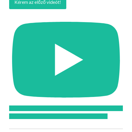
Kérem az előző videót!
Feliratkozom az Atomcsill youtube csatornájára!