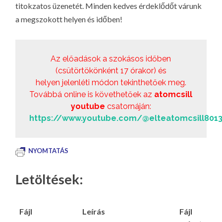
titokzatos üzenetét. Minden kedves érdeklődőt várunk
LA
a megszokott helyen és időben!
G
O
KI
Az előadások a szokásos időben
G
(csütörtökönként 17 órakor) és
helyen jelenléti módon tekinthetőek meg.
Továbbá online is követhetőek az
atomcsill
youtube
csatornáján:
https://www.youtube.com/@elteatomcsill801
NYOMTATÁS
Letöltések:
Fájl
Leírás
Fájl