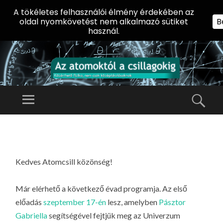
A tökéletes felhasználói élmény érdekében az
oldal nyomkövetést nem alkalmazó sütiket
B
használ.
AZ
AT
Menü
Kere
O
Előadássorozat
M
középiskolásoknak
TOVÁBB
O
A
az ELTE
KT
TARTALOMHOZ
Természettudományi
Ó
Kedves Atomcsill közönség!
Kar Fizikai
L
Intézetében
Már elérhető a következő évad programja. Az első
A
előadás
szeptember 17-én
lesz, amelyben
Pásztor
CS
Gabriella
segítségével fejtjük meg az Univerzum
IL