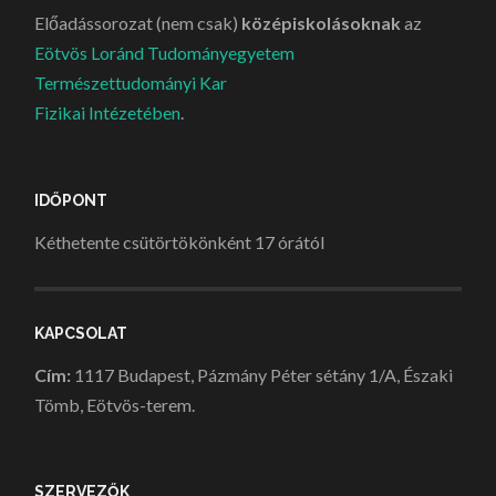
Előadássorozat (nem csak)
középiskolásoknak
az
Eötvös Loránd Tudományegyetem
Természettudományi Kar
Fizikai Intézetében
.
IDŐPONT
Kéthetente csütörtökönként 17 órától
KAPCSOLAT
Cím:
1117 Budapest, Pázmány Péter sétány 1/A, Északi
Tömb, Eötvös-terem.
SZERVEZŐK