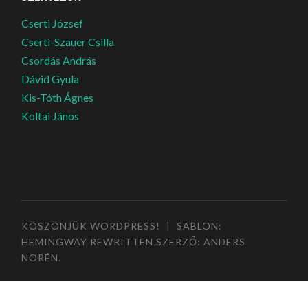
Cserti József
Cserti-Szauer Csilla
Csordás András
Dávid Gyula
Kis-Tóth Ágnes
Koltai János
KÖSZÖNJÜK WORDPRESS!
|
SABLON:
HEMINGWAY REWRITTEN SZERZŐ:
ANDERS
NORÉN
.