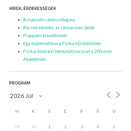
HÍREK, ÉRDEKESSÉGEK
A második rádiócsillagász
Rácstérelmélet, az Univerzum-játék
Frappáns tévedéseink
Egy matematikus a Fizika bűvöletében
Fizikai kísérleti bemutatósorozat a 200 éves
Akadémián
PROGRAM
H
K
S
C
P
S
V
29
30
1
2
3
4
5