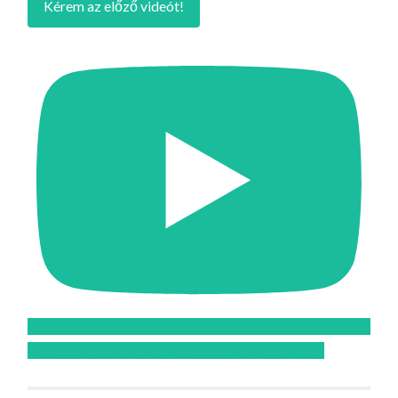
Kérem az előző videót!
Feliratkozom az Atomcsill youtube csatornájára!