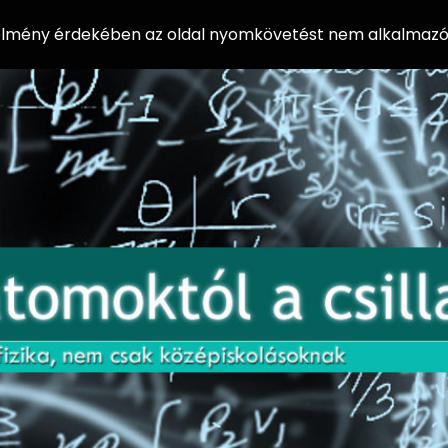
 élmény érdekében az oldal nyomkövetést nem alkalmazó 
AZ
Előadássorozat
AT
középiskolásoknak
OM
az ELTE
Természettudományi
OK
Kar Fizikai
Intézetében