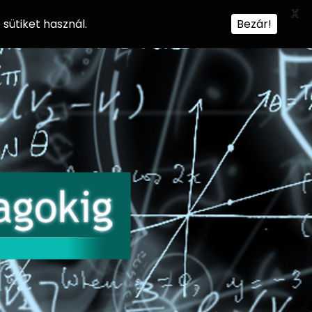
X
sütiket használ.
Bezár!