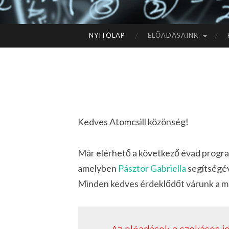
NYITÓLAP
ELŐADÁSAINK
TOVÁBB
A
TARTALOMHOZ
Kedves Atomcsill közönség!
Már elérhető a következő évad progra
amelyben
Pásztor Gabriella
segítségév
Minden kedves érdeklődőt várunk a m