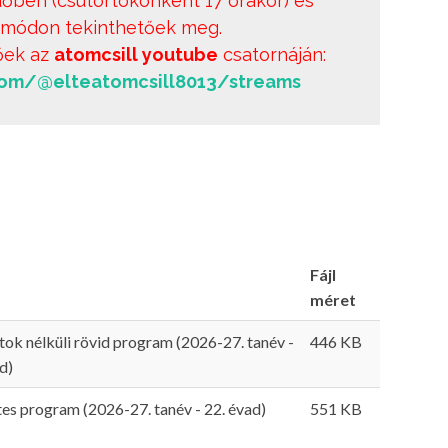
dőben (csütörtökönként 17 órakor) és
i módon tekinthetőek meg.
őek az
atomcsill youtube
csatornáján:
com/@elteatomcsill8013/streams
Fájl
méret
ok nélküli rövid program (2026-27. tanév -
446 KB
d)
es program (2026-27. tanév - 22. évad)
551 KB