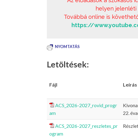
Az előadások a szokásos i
helyen jelenlét
Továbbá online is követhet
https://www.youtube.
NYOMTATÁS
Letöltések:
Fájl
Leírás
ACS_2026-2027_rovid_progr
Kivonat
am
22. éva
ACS_2026-2027_reszletes_pr
Részlet
ogram