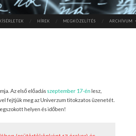
TÓ
L A
KÍSÉRLETEK
HÍREK
MEGKÖZELÍTÉS
ARCHÍVUM
CSI
LL
AG
OK
mja. Az első előadás
szeptember 17-én
lesz,
IG
el fejtjük meg az Univerzum titokzatos üzenetét.
egszokott helyen és időben!