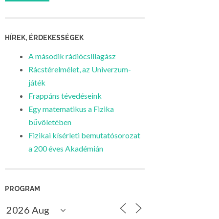
HÍREK, ÉRDEKESSÉGEK
A második rádiócsillagász
Rácstérelmélet, az Univerzum-
játék
Frappáns tévedéseink
Egy matematikus a Fizika
bűvöletében
Fizikai kísérleti bemutatósorozat
a 200 éves Akadémián
PROGRAM