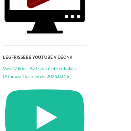
LEGFRISSEBB YOUTUBE VIDEÓNK
Vass Miklós: Az izzók élete és halála
(Atomcsill kísérletek, 2026.02.26.)