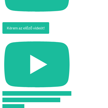
Kérem az előző videót!
Feliratkozom az Atomcsill youtube
csatornájára!