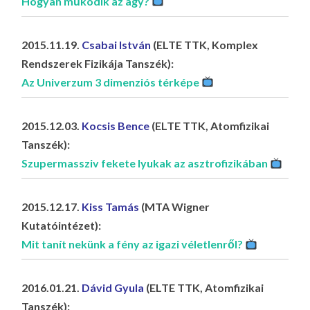
Hogyan működik az agy?
2015.11.19.
Csabai István
(ELTE TTK, Komplex
Rendszerek Fizikája Tanszék):
Az Univerzum 3 dimenziós térképe
2015.12.03.
Kocsis Bence
(ELTE TTK, Atomfizikai
Tanszék):
Szupermassziv fekete lyukak az asztrofizikában
2015.12.17.
Kiss Tamás
(MTA Wigner
Kutatóintézet):
Mit tanít nekünk a fény az igazi véletlenről?
2016.01.21.
Dávid Gyula
(ELTE TTK, Atomfizikai
Tanszék):