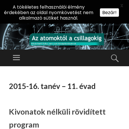
X
A tökéletes felhasználói élmény
érdekében az oldal nyomkövetést nem
Bezár!
alkalmazó sütiket használ.
AZ
AT
Menü
Kere
O
Előadássorozat
M
középiskolásoknak
TOVÁBB
O
A
az ELTE
2015-16. tanév – 11. évad
KT
TARTALOMHOZ
Természettudományi
Ó
Kar Fizikai
L
Intézetében
A
Kivonatok nélküli rövidített
CS
program
IL