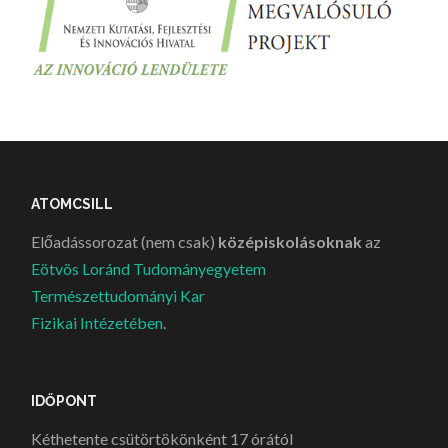
ATOMCSILL
Előadássorozat (nem csak)
középiskolásoknak
az
Eötvös Loránd Tudományegyetem
Természettudományi Kar
Fizikai Intézetében
.
IDŐPONT
Kéthetente csütörtökönként 17 órától