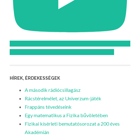
Feliratkozom az Atomcsill youtube csatornájára!
HÍREK, ÉRDEKESSÉGEK
A második rádiócsillagász
Rácstérelmélet, az Univerzum-játék
Frappáns tévedéseink
Egy matematikus a Fizika bűvöletében
Fizikai kísérleti bemutatósorozat a 200 éves
Akadémián