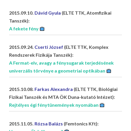
LA
G
2015.09.10.
Dávid Gyula
(ELTE TTK, Atomfizikai
Tanszék):
O
A fekete fény
KI
G
2015.09.24.
Cserti József
(ELTE TTK, Komplex
Rendszerek Fizikája Tanszék):
A Fermat-elv, avagy a fénysugarak terjedésének
univerzális törvénye a geometriai optikában
2015.10.08.
Farkas Alexandra
(ELTE TTK, Biológiai
Fizikai Tanszék és MTA ÖK Duna-kutató Intézet):
Rejtélyes égi fénytünemények nyomában
2015.11.05.
Rózsa Balázs
(Femtonics Kft):