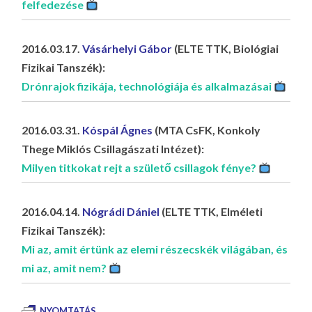
felfedezése
2016.03.17.
Vásárhelyi Gábor
(ELTE TTK, Biológiai
Fizikai Tanszék):
Drónrajok fizikája, technológiája és alkalmazásai
2016.03.31.
Kóspál Ágnes
(MTA CsFK, Konkoly
Thege Miklós Csillagászati Intézet):
Milyen titkokat rejt a születő csillagok fénye?
2016.04.14.
Nógrádi Dániel
(ELTE TTK, Elméleti
Fizikai Tanszék):
Mi az, amit értünk az elemi részecskék világában, és
mi az, amit nem?
NYOMTATÁS