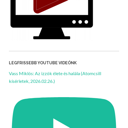
LEGFRISSEBB YOUTUBE VIDEÓNK
Vass Miklós: Az izzók élete és halála (Atomcsill
kísérletek, 2026.02.26.)