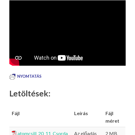
NYOMTATÁS
Letöltések:
Fájl
Leírás
Fájl
méret
atomcsill_20_11_Csorda
Az előadás
2 MB