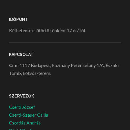
IDŐPONT
Kéthetente csütörtökönként 17 órától
KAPCSOLAT
Cím:
1117 Budapest, Pázmány Péter sétány 1/A, Északi
Tömb, Eötvös-terem.
SZERVEZŐK
Cserti József
Cserti-Szauer Csilla
Csordás András