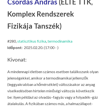
Csordás András
(ELTE TTK,
LA
G
Komplex Rendszerek
O
KI
Fizikája Tanszék)
G
#280,
statisztikus fizika
,
termodinamika
Időpont:
2025.02.20. (17:00 - )
Kivonat:
A mindennapi életben számos esetben találkozunk olyan
jelenségekkel, amikor a termodinamikai jellemzők
(leggyakrabban a hőmérséklet) változásakor az anyag
viselkedésében hirtelen minőségi változás következik
be: ilyen például az olvadás–fagyás vagy a folyadék–gáz
átalakulás. A fizikában számos más, a halmazállapot-