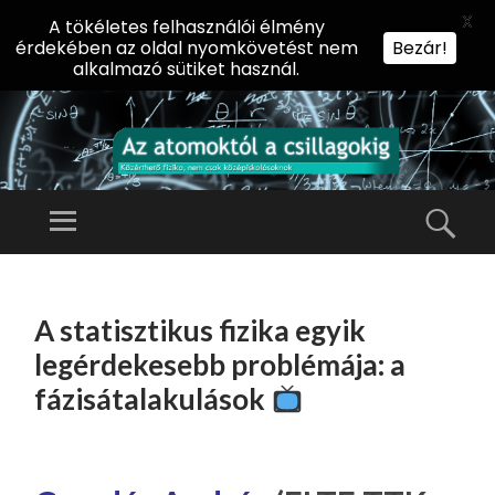
X
A tökéletes felhasználói élmény
érdekében az oldal nyomkövetést nem
Bezár!
alkalmazó sütiket használ.
AZ
AT
Menü
Kere
O
Előadássorozat
M
középiskolásoknak
TOVÁBB
O
A
az ELTE
A statisztikus fizika egyik
KT
TARTALOMHOZ
Természettudományi
Ó
legérdekesebb problémája: a
Kar Fizikai
L
fázisátalakulások
Intézetében
A
CS
IL