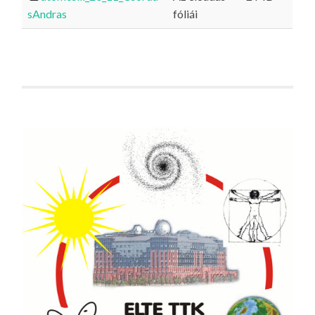
sAndras
fóliái