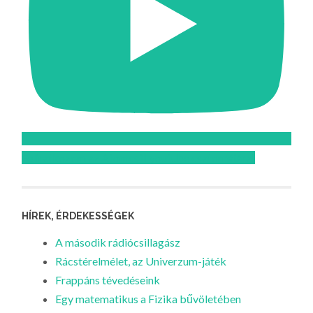
Feliratkozom az Atomcsill youtube csatornájára!
HÍREK, ÉRDEKESSÉGEK
A második rádiócsillagász
Rácstérelmélet, az Univerzum-játék
Frappáns tévedéseink
Egy matematikus a Fizika bűvöletében