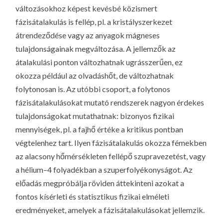
változásokhoz képest kevésbé közismert
fázisátalakulás is fellép, pl. a kristályszerkezet
átrendeződése vagy az anyagok mágneses
tulajdonságainak megváltozása. A jellemzők az
átalakulási ponton változhatnak ugrásszerűen, ez
okozza például az olvadáshőt, de változhatnak
folytonosan is. Az utóbbi csoport, a folytonos
fázisátalakulásokat mutató rendszerek nagyon érdekes
tulajdonságokat mutathatnak: bizonyos fizikai
mennyiségek, pl. a fajhő értéke a kritikus pontban
végtelenhez tart. Ilyen fázisátalakulás okozza fémekben
az alacsony hőmérsékleten fellépő szupravezetést, vagy
a hélium–4 folyadékban a szuperfolyékonyságot. Az
előadás megpróbálja röviden áttekinteni azokat a
fontos kísérleti és statisztikus fizikai elméleti
eredményeket, amelyek a fázisátalakulásokat jellemzik.