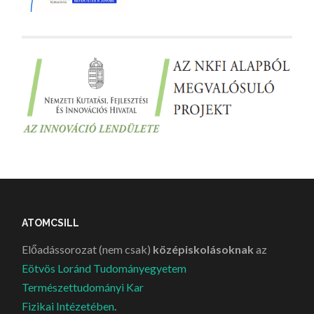
ATOMCSILL
Előadássorozat (nem csak)
középiskolásoknak
az
Eötvös Loránd Tudományegyetem
Természettudományi Kar
Fizikai Intézetében
.