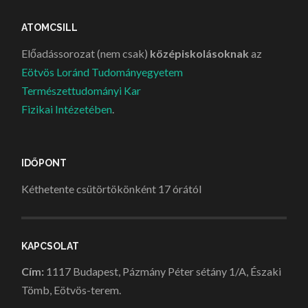
ATOMCSILL
Előadássorozat (nem csak)
középiskolásoknak
az
Eötvös Loránd Tudományegyetem
Természettudományi Kar
Fizikai Intézetében
.
IDŐPONT
Kéthetente csütörtökönként 17 órától
KAPCSOLAT
Cím:
1117 Budapest, Pázmány Péter sétány 1/A, Északi
Tömb, Eötvös-terem.