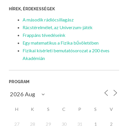
HÍREK, ÉRDEKESSÉGEK
A második rádiócsillagász
Rácstérelmélet, az Univerzum-játék
Frappáns tévedéseink
Egy matematikus a Fizika bűvöletében
Fizikai kísérleti bemutatósorozat a 200 éves
Akadémián
PROGRAM
H
K
S
C
P
S
V
27
28
29
30
31
1
2