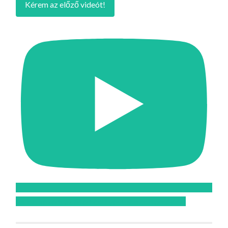
Kérem az előző videót!
Feliratkozom az Atomcsill youtube csatornájára!