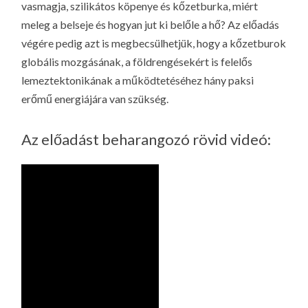
vasmagja, szilikátos köpenye és kőzetburka, miért
meleg a belseje és hogyan jut ki belőle a hő? Az előadás
végére pedig azt is megbecsülhetjük, hogy a kőzetburok
globális mozgásának, a földrengésekért is felelős
lemeztektonikának a működtetéséhez hány paksi
erőmű energiájára van szükség.
Az előadást beharangozó rövid videó: