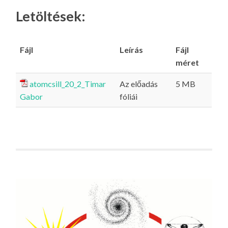
Letöltések:
Fájl
Leírás
Fájl
méret
atomcsill_20_2_Timar
Az előadás
5 MB
Gabor
fóliái