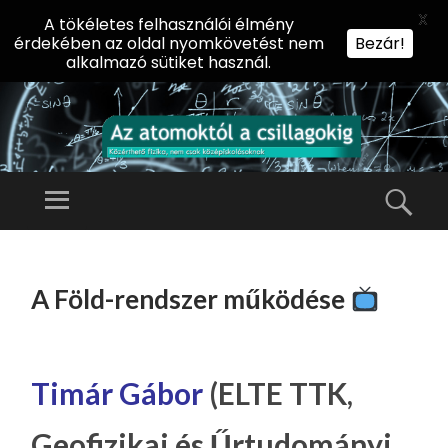
X
A tökéletes felhasználói élmény
érdekében az oldal nyomkövetést nem
Bezár!
alkalmazó sütiket használ.
AZ
AT
Menü
Kere
O
Előadássorozat
M
középiskolásoknak
TOVÁBB
O
A
az ELTE
A Föld-rendszer működése
KT
TARTALOMHOZ
Természettudományi
Ó
Kar Fizikai
L
Intézetében
A
Timár Gábor
(ELTE TTK,
CS
Geofizikai és Űrtudományi
IL