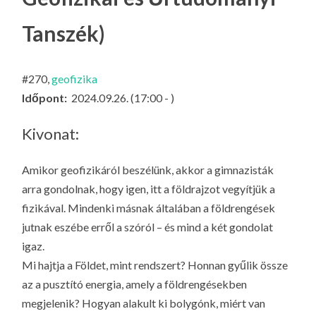
LA
Tanszék)
G
O
KI
#270,
geofizika
G
Időpont:
2024.09.26. (17:00 - )
Kivonat:
Amikor geofizikáról beszélünk, akkor a gimnazisták
arra gondolnak, hogy igen, itt a földrajzot vegyítjük a
fizikával. Mindenki másnak általában a földrengések
jutnak eszébe erről a szóról – és mind a két gondolat
igaz.
Mi hajtja a Földet, mint rendszert? Honnan gyűlik össze
az a pusztító energia, amely a földrengésekben
megjelenik? Hogyan alakult ki bolygónk, miért van