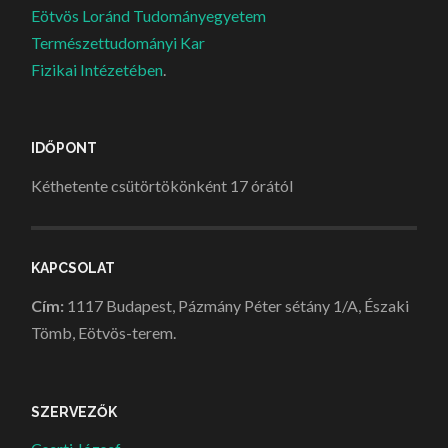
Eötvös Loránd Tudományegyetem
Természettudományi Kar
Fizikai Intézetében
.
IDŐPONT
Kéthetente csütörtökönként 17 órától
KAPCSOLAT
Cím:
1117 Budapest, Pázmány Péter sétány 1/A, Északi
Tömb, Eötvös-terem.
SZERVEZŐK