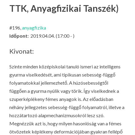
LA
TTK, Anyagfizikai Tanszék)
G
O
#196,
anyagfizika
KI
Időpont:
2019.04.04. (17:00 - )
G
Kivonat:
Szinte minden középiskolai tanuló ismeri az intelligens
gyurma viselkedését, ami tipikusan sebesség-függő
folyamatokkal jellemezhető. A húzósebességtől
függően a gyurma nyúlik vagy törik. Így viselkednek a
szuperképlékeny fémes anyagok is. Az előadásban
néhány jellegzetes sebesség-függő folyamatról, illetve a
hozzátartozó alapmechanizmusokról lesz szó.
Megnézzük azt is, hogy milyen hasonlóság van a fémes
ötvözetek képlékeny deformációjában gyakran fellépő