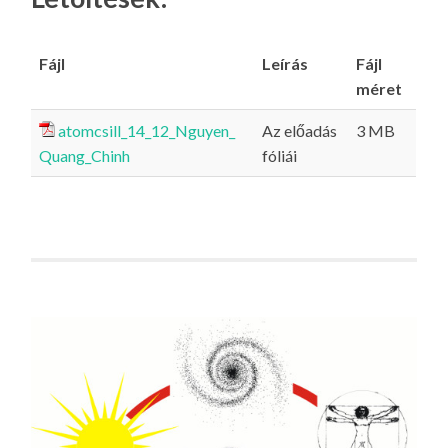
Fájl
Leírás
Fájl
méret
atomcsill_14_12_Nguyen_
Az előadás
3 MB
Quang_Chinh
fóliái