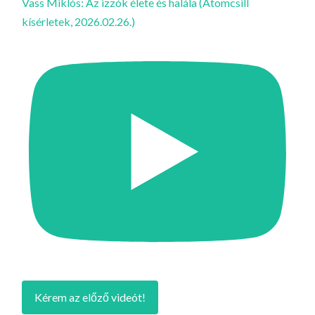
Vass Miklós: Az izzók élete és halála (Atomcsill
kísérletek, 2026.02.26.)
Kérem az előző videót!