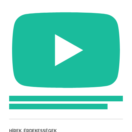
Feliratkozom az Atomcsill youtube csatornájára!
HÍREK, ÉRDEKESSÉGEK