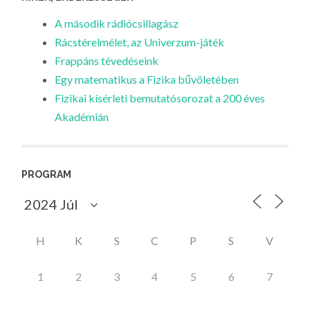
A második rádiócsillagász
Rácstérelmélet, az Univerzum-játék
Frappáns tévedéseink
Egy matematikus a Fizika bűvöletében
Fizikai kísérleti bemutatósorozat a 200 éves
Akadémián
PROGRAM
H
K
S
C
P
S
V
1
2
3
4
5
6
7