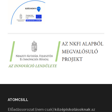
ATOMCSILL
Előadássorozat (nem csak)
középiskolásoknak
az