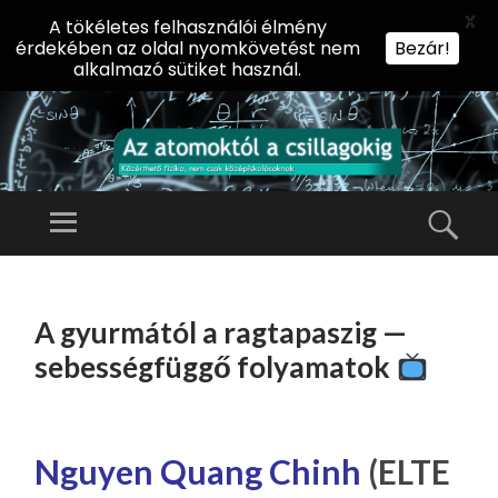
X
A tökéletes felhasználói élmény
érdekében az oldal nyomkövetést nem
Bezár!
alkalmazó sütiket használ.
AZ
AT
Menü
Kere
O
Előadássorozat
M
középiskolásoknak
TOVÁBB
O
A
az ELTE
A gyurmától a ragtapaszig —
KT
TARTALOMHOZ
Természettudományi
Ó
sebességfüggő folyamatok
Kar Fizikai
L
Intézetében
A
CS
Nguyen Quang Chinh
(ELTE
IL