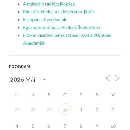
A második rádiócsillagász
Rácstérelmélet, az Univerzum-játék
Frappáns tévedéseink
Egy matematikus a Fizika bűvöletében
Fizikai kísérleti bemutatósorozat a 200 éves
Akadémián
PROGRAM
H
K
S
C
P
S
V
27
28
29
1
2
3
30
4
5
6
7
8
9
10