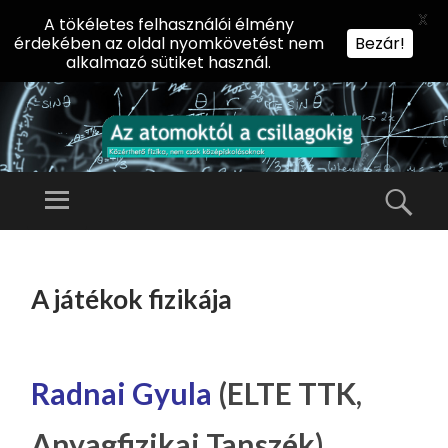
X
A tökéletes felhasználói élmény
érdekében az oldal nyomkövetést nem
Bezár!
alkalmazó sütiket használ.
AZ
AT
Menü
Kere
O
Előadássorozat
M
középiskolásoknak
TOVÁBB
O
A
az ELTE
A játékok fizikája
KT
TARTALOMHOZ
Természettudományi
Ó
Kar Fizikai
L
Intézetében
A
Radnai Gyula
(ELTE TTK,
CS
Anyagfizikai Tanszék)
IL