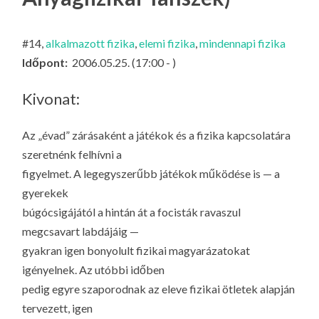
LA
G
#14,
alkalmazott fizika
,
elemi fizika
,
mindennapi fizika
O
Időpont:
2006.05.25. (17:00 - )
KI
G
Kivonat:
Az „évad” zárásaként a játékok és a fizika kapcsolatára
szeretnénk felhívni a
figyelmet. A legegyszerűbb játékok működése is — a
gyerekek
búgócsigájától a hintán át a focisták ravaszul
megcsavart labdájáig —
gyakran igen bonyolult fizikai magyarázatokat
igényelnek. Az utóbbi időben
pedig egyre szaporodnak az eleve fizikai ötletek alapján
tervezett, igen