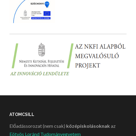
ATOMCSILL
Előadássorozat (nem csak)
középiskolásoknak
az
Eötvös Loránd Tudományegyetem