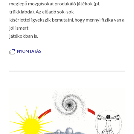
meglepő mozgásokat produkáló játékok (pl.
trükklabda). Az előadó sok-sok
kísérlettel igyekszik bemutatni, hogy mennyi fizika van a
jól ismert
játékokban is.
NYOMTATÁS