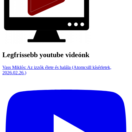
Legfrissebb youtube videónk
Vass Miklós: Az izzók élete és halála (Atomcsill kísérletek,
2026.02.26.)