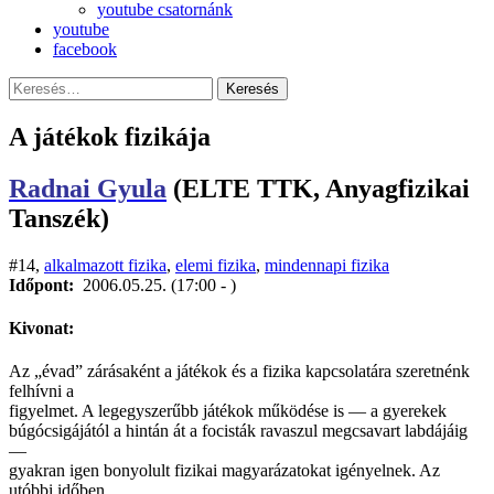
youtube csatornánk
youtube
facebook
Keresés
Keresés:
A játékok fizikája
Radnai Gyula
(ELTE TTK, Anyagfizikai
Tanszék)
#14,
alkalmazott fizika
,
elemi fizika
,
mindennapi fizika
Időpont:
2006.05.25. (17:00 - )
Kivonat:
Az „évad” zárásaként a játékok és a fizika kapcsolatára szeretnénk
felhívni a
figyelmet. A legegyszerűbb játékok működése is — a gyerekek
búgócsigájától a hintán át a focisták ravaszul megcsavart labdájáig
—
gyakran igen bonyolult fizikai magyarázatokat igényelnek. Az
utóbbi időben