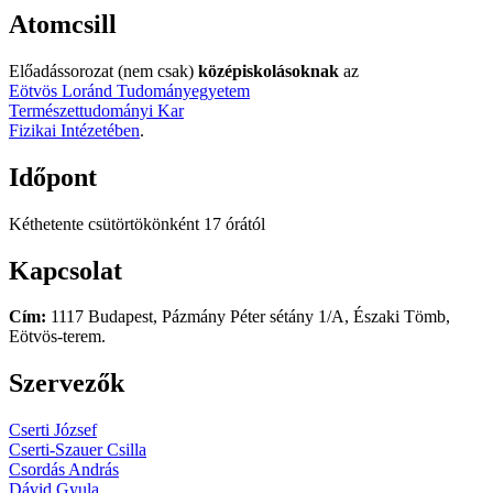
Atomcsill
Előadássorozat (nem csak)
középiskolásoknak
az
Eötvös Loránd Tudományegyetem
Természettudományi Kar
Fizikai Intézetében
.
Időpont
Kéthetente csütörtökönként 17 órától
Kapcsolat
Cím:
1117 Budapest, Pázmány Péter sétány 1/A, Északi Tömb,
Eötvös-terem.
Szervezők
Cserti József
Cserti-Szauer Csilla
Csordás András
Dávid Gyula