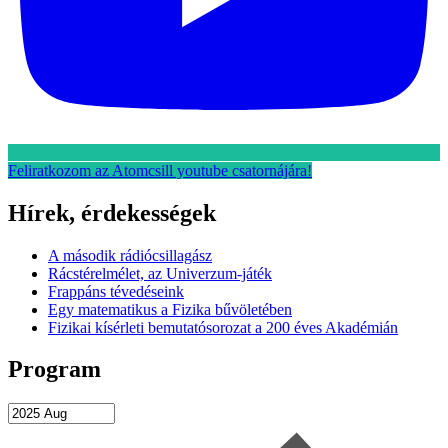
Feliratkozom az Atomcsill youtube csatornájára!
Hírek, érdekességek
A második rádiócsillagász
Rácstérelmélet, az Univerzum-játék
Frappáns tévedéseink
Egy matematikus a Fizika bűvöletében
Fizikai kísérleti bemutatósorozat a 200 éves Akadémián
Program