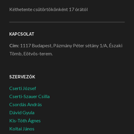
Kéthetente csütörtökönként 17 órától
KAPCSOLAT
Cím:
1117 Budapest, Pázmány Péter sétány 1/A, Északi
Tömb, Eötvös-terem.
SZERVEZŐK
Cserti József
Cserti-Szauer Csilla
Csordás András
Dávid Gyula
Kis-Tóth Ágnes
Koltai János