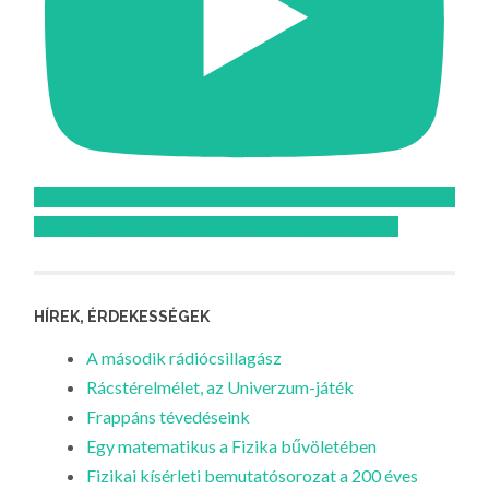
Feliratkozom az Atomcsill youtube csatornájára!
HÍREK, ÉRDEKESSÉGEK
A második rádiócsillagász
Rácstérelmélet, az Univerzum-játék
Frappáns tévedéseink
Egy matematikus a Fizika bűvöletében
Fizikai kísérleti bemutatósorozat a 200 éves