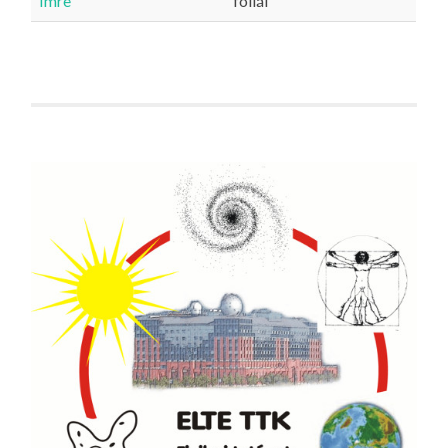
Imre
fóliái