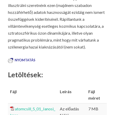
illusztrálni szeretnénk ezen (majdnem szabadon
hozzáférhető) adatok hasznosságát ezidáig nem ismert
összefüggések kiderítésénél. Rápillantunk a
villámtevékenység esetleges kozmikus kapcsolatára, a
sztratoszférikus ózon dinamikájára, illetve olyan
pragmatikus problémára, mint hogy mit várhatunk a
szélenergia hazai kiaknázásától (nem sokat).
NYOMTATÁS
Letöltések:
Fájl
Leírás
Fájl
méret
atomcsill_5_01_Janosi_
Az előadás
7 MB