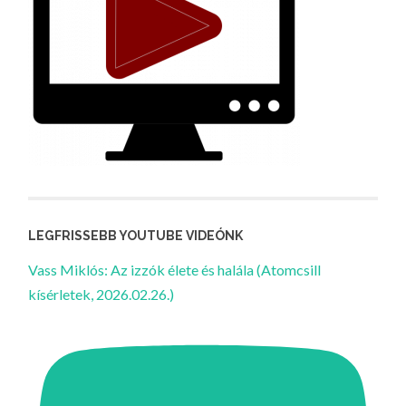
LEGFRISSEBB YOUTUBE VIDEÓNK
Vass Miklós: Az izzók élete és halála (Atomcsill
kísérletek, 2026.02.26.)