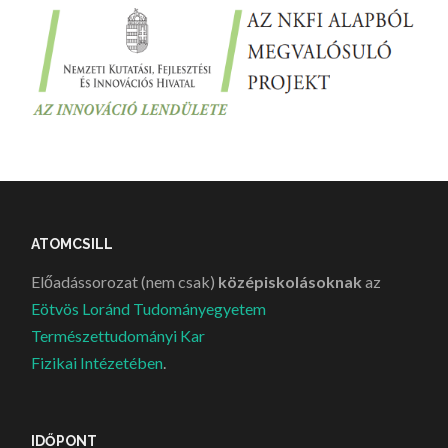
ATOMCSILL
Előadássorozat (nem csak)
középiskolásoknak
az
Eötvös Loránd Tudományegyetem
Természettudományi Kar
Fizikai Intézetében
.
IDŐPONT