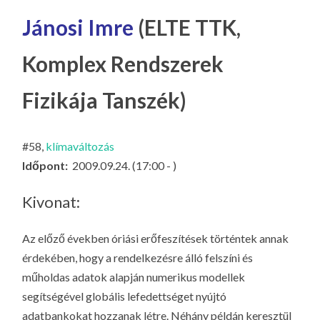
LA
Jánosi Imre
(ELTE TTK,
G
O
Komplex Rendszerek
KI
G
Fizikája Tanszék)
#58,
klímaváltozás
Időpont:
2009.09.24. (17:00 - )
Kivonat:
Az előző években óriási erőfeszítések történtek annak
érdekében, hogy a rendelkezésre álló felszíni és
műholdas adatok alapján numerikus modellek
segítségével globális lefedettséget nyújtó
adatbankokat hozzanak létre. Néhány példán keresztül