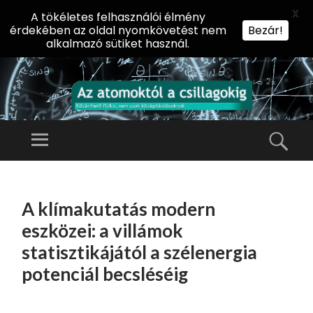
X
A tökéletes felhasználói élmény
érdekében az oldal nyomkövetést nem
Bezár!
alkalmazó sütiket használ.
AZ
AT
Menü
Kere
O
Előadássorozat
M
középiskolásoknak
TOVÁBB
O
A
az ELTE
A klímakutatás modern
KT
TARTALOMHOZ
Természettudományi
Ó
eszközei: a villámok
Kar Fizikai
L
statisztikájától a szélenergia
Intézetében
A
potenciál becsléséig
CS
IL