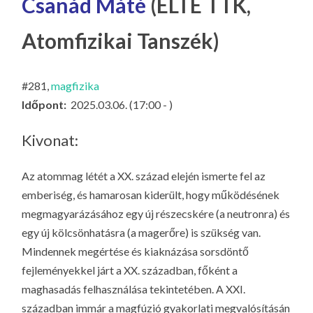
Csanád Máté
(ELTE TTK,
LA
G
Atomfizikai Tanszék)
O
KI
#281,
magfizika
G
Időpont:
2025.03.06. (17:00 - )
Kivonat:
Az atommag létét a XX. század elején ismerte fel az
emberiség, és hamarosan kiderült, hogy működésének
megmagyarázásához egy új részecskére (a neutronra) és
egy új kölcsönhatásra (a magerőre) is szükség van.
Mindennek megértése és kiaknázása sorsdöntő
fejleményekkel járt a XX. században, főként a
maghasadás felhasználása tekintetében. A XXI.
században immár a magfúzió gyakorlati megvalósításán