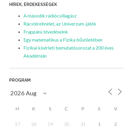
HÍREK, ÉRDEKESSÉGEK
A második rádiócsillagász
Rácstérelmélet, az Univerzum-játék
Frappáns tévedéseink
Egy matematikus a Fizika bűvöletében
Fizikai kísérleti bemutatósorozat a 200 éves
Akadémián
PROGRAM
H
K
S
C
P
S
V
27
28
29
30
31
1
2