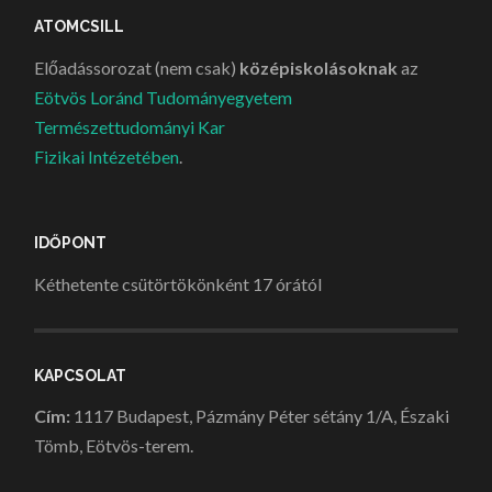
ATOMCSILL
Előadássorozat (nem csak)
középiskolásoknak
az
Eötvös Loránd Tudományegyetem
Természettudományi Kar
Fizikai Intézetében
.
IDŐPONT
Kéthetente csütörtökönként 17 órától
KAPCSOLAT
Cím:
1117 Budapest, Pázmány Péter sétány 1/A, Északi
Tömb, Eötvös-terem.