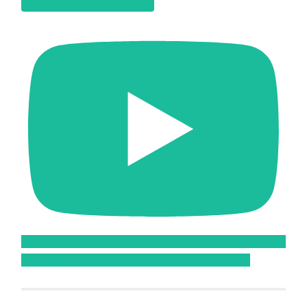
Feliratkozom az Atomcsill youtube csatornájára!