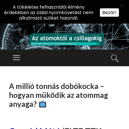
X
A tökéletes felhasználói élmény
érdekében az oldal nyomkövetést nem
Bezár!
alkalmazó sütiket használ.
AZ
AT
Menü
Kere
O
Előadássorozat
M
középiskolásoknak
TOVÁBB
O
A
az ELTE
A millió tonnás dobókocka –
KT
TARTALOMHOZ
Természettudományi
Ó
hogyan működik az atommag
Kar Fizikai
L
anyaga?
Intézetében
A
CS
IL