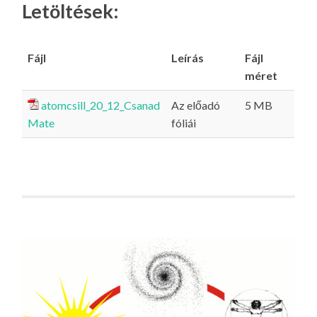
Letöltések:
Fájl
Leírás
Fájl
méret
atomcsill_20_12_Csanad
Az előadó
5 MB
Mate
fóliái