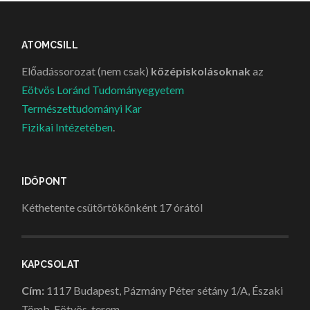
ATOMCSILL
Előadássorozat (nem csak)
középiskolásoknak
az
Eötvös Loránd Tudományegyetem
Természettudományi Kar
Fizikai Intézetében
.
IDŐPONT
Kéthetente csütörtökönként 17 órától
KAPCSOLAT
Cím:
1117 Budapest, Pázmány Péter sétány 1/A, Északi
Tömb, Eötvös-terem.