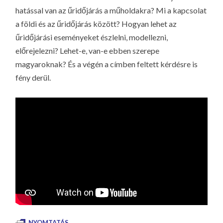
hatással van az űridőjárás a műholdakra? Mi a kapcsolat
a földi és az űridőjárás között? Hogyan lehet az
űridőjárási eseményeket észlelni, modellezni,
előrejelezni? Lehet-e, van-e ebben szerepe
magyaroknak? És a végén a címben feltett kérdésre is
fény derül.
NYOMTATÁS