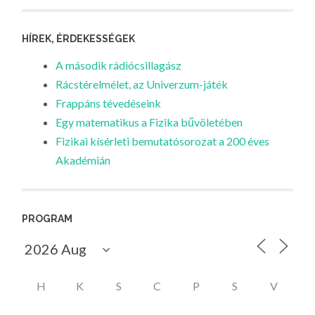
HÍREK, ÉRDEKESSÉGEK
A második rádiócsillagász
Rácstérelmélet, az Univerzum-játék
Frappáns tévedéseink
Egy matematikus a Fizika bűvöletében
Fizikai kísérleti bemutatósorozat a 200 éves
Akadémián
PROGRAM
H
K
S
C
P
S
V