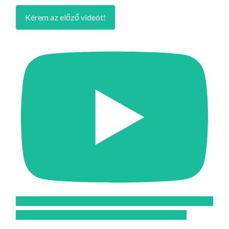
Kérem az előző videót!
Feliratkozom az Atomcsill youtube csatornájára!