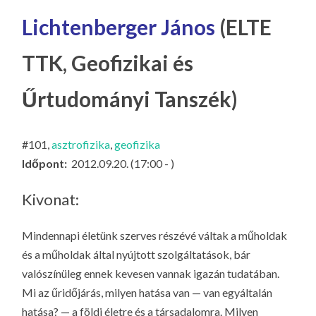
LA
Lichtenberger János
(ELTE
G
O
TTK, Geofizikai és
KI
G
Űrtudományi Tanszék)
#101,
asztrofizika
,
geofizika
Időpont:
2012.09.20. (17:00 - )
Kivonat:
Mindennapi életünk szerves részévé váltak a műholdak
és a műholdak által nyújtott szolgáltatások, bár
valószínüleg ennek kevesen vannak igazán tudatában.
Mi az űridőjárás, milyen hatása van — van egyáltalán
hatása? — a földi életre és a társadalomra. Milyen