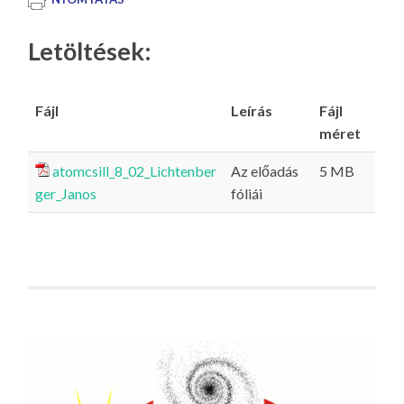
Letöltések:
Fájl
Leírás
Fájl
méret
atomcsill_8_02_Lichtenber
Az előadás
5 MB
ger_Janos
fóliái