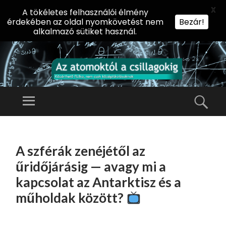
X
A tökéletes felhasználói élmény
érdekében az oldal nyomkövetést nem
Bezár!
alkalmazó sütiket használ.
AZ
AT
Menü
Kere
O
Előadássorozat
M
középiskolásoknak
TOVÁBB
O
A
az ELTE
A szférák zenéjétől az
KT
TARTALOMHOZ
Természettudományi
Ó
űridőjárásig — avagy mi a
Kar Fizikai
L
kapcsolat az Antarktisz és a
Intézetében
A
műholdak között?
CS
IL