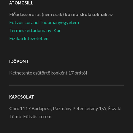
ATOMCSILL
Előadássorozat (nem csak)
középiskolásoknak
az
Eötvös Loránd Tudományegyetem
Természettudományi Kar
Fizikai Intézetében
.
IDŐPONT
Kéthetente csütörtökönként 17 órától
KAPCSOLAT
Cím:
1117 Budapest, Pázmány Péter sétány 1/A, Északi
Tömb, Eötvös-terem.