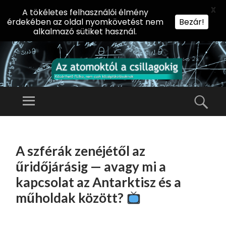
X
A tökéletes felhasználói élmény
érdekében az oldal nyomkövetést nem
Bezár!
alkalmazó sütiket használ.
AZ
AT
Menü
Kere
O
Előadássorozat
M
középiskolásoknak
TOVÁBB
O
A
az ELTE
A szférák zenéjétől az
KT
TARTALOMHOZ
Természettudományi
Ó
űridőjárásig — avagy mi a
Kar Fizikai
L
kapcsolat az Antarktisz és a
Intézetében
A
műholdak között?
CS
IL