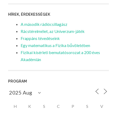
HÍREK, ÉRDEKESSÉGEK
A második rádiócsillagász
Rácstérelmélet, az Univerzum-játék
Frappáns tévedéseink
Egy matematikus a Fizika bűvöletében
Fizikai kísérleti bemutatósorozat a 200 éves
Akadémián
PROGRAM
H
K
S
C
P
S
V