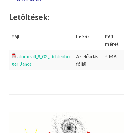
Letöltések:
Fájl
Leírás
Fájl
méret
atomcsill_8_02_Lichtenber
Az előadás
5 MB
ger_Janos
fóliái