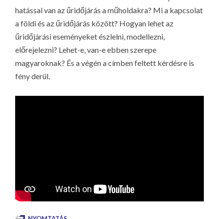
hatással van az űridőjárás a műholdakra? Mi a kapcsolat
a földi és az űridőjárás között? Hogyan lehet az
űridőjárási eseményeket észlelni, modellezni,
előrejelezni? Lehet-e, van-e ebben szerepe
magyaroknak? És a végén a címben feltett kérdésre is
fény derül.
NYOMTATÁS