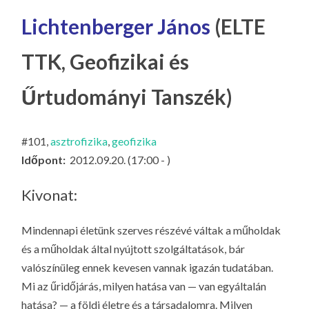
LA
Lichtenberger János
(ELTE
G
O
TTK, Geofizikai és
KI
G
Űrtudományi Tanszék)
#101,
asztrofizika
,
geofizika
Időpont:
2012.09.20. (17:00 - )
Kivonat:
Mindennapi életünk szerves részévé váltak a műholdak
és a műholdak által nyújtott szolgáltatások, bár
valószínüleg ennek kevesen vannak igazán tudatában.
Mi az űridőjárás, milyen hatása van — van egyáltalán
hatása? — a földi életre és a társadalomra. Milyen