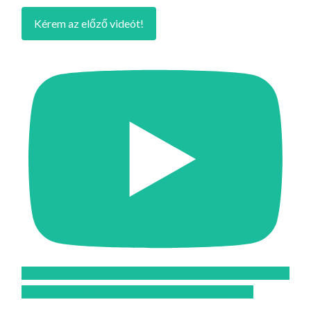
Kérem az előző videót!
Feliratkozom az Atomcsill youtube csatornájára!