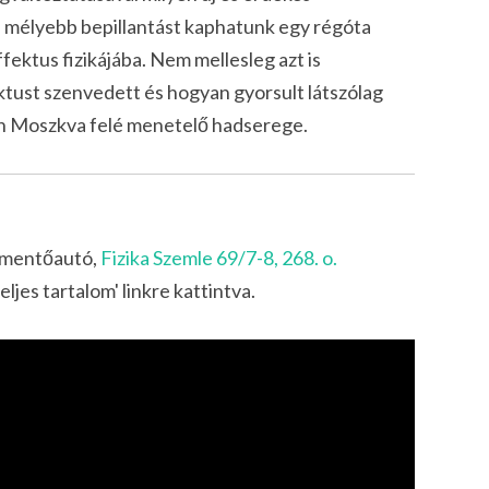
 mélyebb bepillantást kaphatunk egy régóta
fektus fizikájába. Nem mellesleg azt is
ust szenvedett és hogyan gyorsult látszólag
on Moszkva felé menetelő hadserege.
s mentőautó,
Fizika Szemle 69/7-8, 268. o.
teljes tartalom' linkre kattintva.