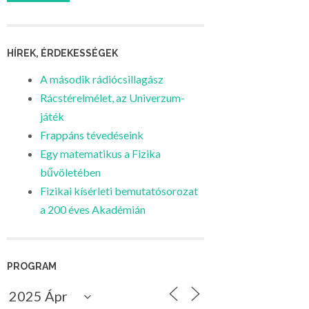
HÍREK, ÉRDEKESSÉGEK
A második rádiócsillagász
Rácstérelmélet, az Univerzum-
játék
Frappáns tévedéseink
Egy matematikus a Fizika
bűvöletében
Fizikai kísérleti bemutatósorozat
a 200 éves Akadémián
PROGRAM