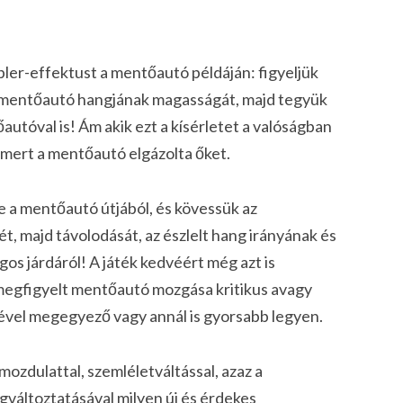
ler-effektust a mentőautó példáján: figyeljük
 mentőautó hangjának magasságát, majd tegyük
utóval is! Ám akik ezt a kísérletet a valóságban
k, mert a mentőautó elgázolta őket.
e a mentőautó útjából, és kövessük az
 majd távolodását, az észlelt hang irányának és
gos járdáról! A játék kedvéért még azt is
megfigyelt mentőautó mozgása kritikus avagy
ével megegyező vagy annál is gyorsabb legyen.
ozdulattal, szemléletváltással, azaz a
változtatásával milyen új és érdekes