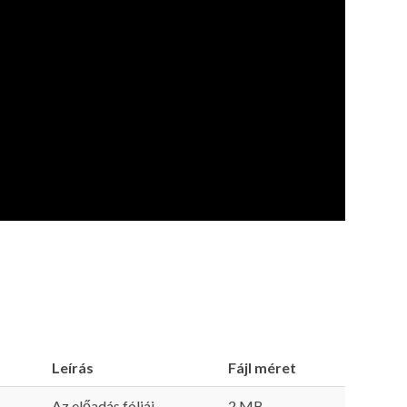
Leírás
Fájl méret
Az előadás fóliái
2 MB