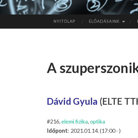
NYITÓLAP
ELŐADÁSAINK
TOVÁBB
A
TARTALOMHOZ
A szuperszoni
Dávid Gyula
(ELTE TTK
#216,
elemi fizika
,
optika
Időpont:
2021.01.14. (17:00 - )