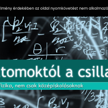
 élmény érdekében az oldal nyomkövetést nem alkalmazó 
AZ
Előadássorozat
AT
középiskolásoknak
OM
az ELTE
Természettudományi
OK
Kar Fizikai
Intézetében