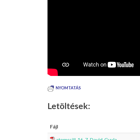
NYOMTATÁS
Letöltések:
Fájl
atomcsill_16_7_David_Gyula