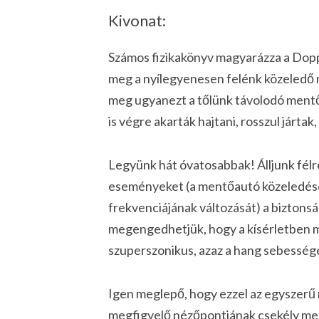
Kivonat:
Számos fizikakönyv magyarázza a Dopp
meg a nyílegyenesen felénk közeledő
meg ugyanezt a tőlünk távolodó mentőa
is végre akarták hajtani, rosszul járta
Legyünk hát óvatosabbak! Álljunk félr
eseményeket (a mentőautó közeledését,
frekvenciájának változását) a biztonsá
megengedhetjük, hogy a kísérletben 
szuperszonikus, azaz a hang sebesség
Igen meglepő, hogy ezzel az egyszerű m
megfigyelő nézőpontjának csekély meg