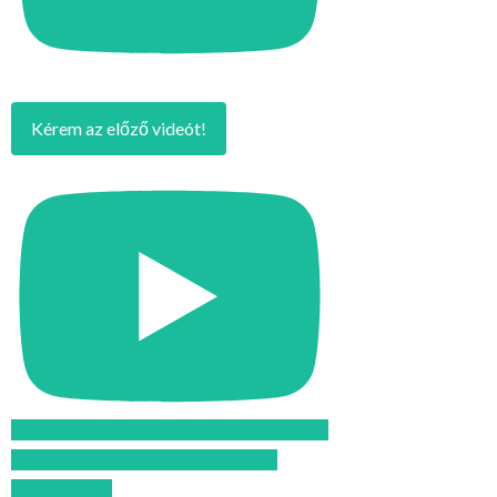
Kérem az előző videót!
Feliratkozom az Atomcsill youtube
csatornájára!