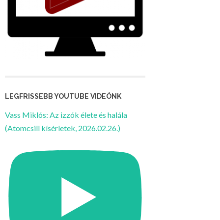
LEGFRISSEBB YOUTUBE VIDEÓNK
Vass Miklós: Az izzók élete és halála
(Atomcsill kísérletek, 2026.02.26.)