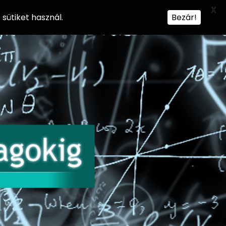
X
sütiket használ.
Bezár!