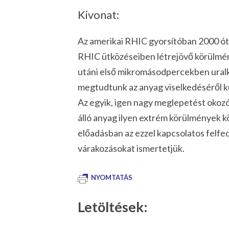
Kivonat:
Az amerikai RHIC gyorsítóban 2000 ó
RHIC ütközéseiben létrejövő körülmé
utáni első mikromásodpercekben ural
megtudtunk az anyag viselkedéséről 
Az egyik, igen nagy meglepetést okozó
álló anyag ilyen extrém körülmények kö
előadásban az ezzel kapcsolatos felf
várakozásokat ismertetjük.
NYOMTATÁS
Letöltések: