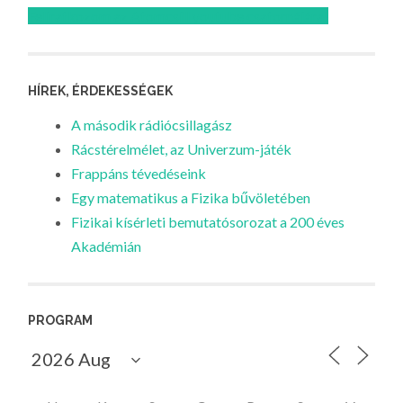
Feliratkozom az Atomcsill youtube csatornájára!
HÍREK, ÉRDEKESSÉGEK
A második rádiócsillagász
Rácstérelmélet, az Univerzum-játék
Frappáns tévedéseink
Egy matematikus a Fizika bűvöletében
Fizikai kísérleti bemutatósorozat a 200 éves
Akadémián
PROGRAM