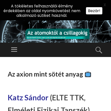
X
A tökéletes felhasználói élmény
érdekében az oldal nyomkövetést nem
Bezár!
alkalmazó sütiket használ.
AZ
AT
Menü
Kere
O
Előadássorozat
M
középiskolásoknak
TOVÁBB
O
A
az ELTE
Az axion mint sötét anyag
KT
TARTALOMHOZ
Természettudományi
Ó
Kar Fizikai
L
Intézetében
A
Katz Sándor
(ELTE TTK,
CS
Elméleti Fizikai Tanszék)
IL