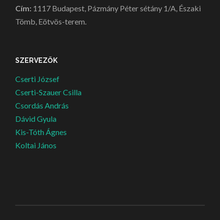
Cím:
1117 Budapest, Pázmány Péter sétány 1/A, Északi
Tömb, Eötvös-terem.
SZERVEZŐK
Cserti József
Cserti-Szauer Csilla
Csordás András
Dávid Gyula
Kis-Tóth Ágnes
Koltai János