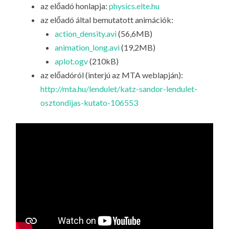
az előadó honlapja:
physics.elte.hu
az előadó által bemutatott animációk:
action_density.avi
(56,6MB)
animation_long.avi
(19,2MB)
aplot.ogv
(210kB)
az előadóról (interjú az MTA weblapján):
http://mta.hu/lendulet/katz-sandor-lendulet-
osztondijas-kutato-106553