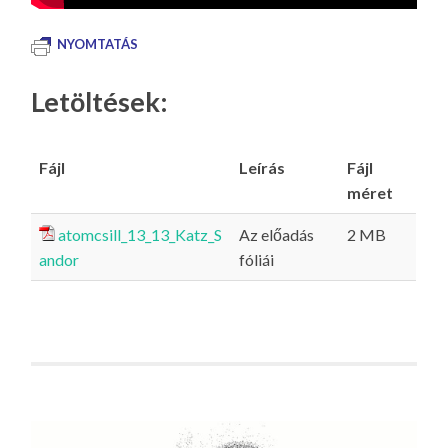
NYOMTATÁS
Letöltések:
Fájl
Leírás
Fájl
méret
atomcsill_13_13_Katz_S
Az előadás
2 MB
andor
fóliái