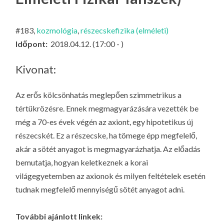
LA
G
#183,
kozmológia
,
részecskefizika (elméleti)
O
Időpont:
2018.04.12. (17:00 - )
KI
G
Kivonat:
Az erős kölcsönhatás meglepően szimmetrikus a
tértükrözésre. Ennek megmagyarázására vezették be
még a 70-es évek végén az axiont, egy hipotetikus új
részecskét. Ez a részecske, ha tömege épp megfelelő,
akár a sötét anyagot is megmagyarázhatja. Az előadás
bemutatja, hogyan keletkeznek a korai
világegyetemben az axionok és milyen feltételek esetén
tudnak megfelelő mennyiségű sötét anyagot adni.
További ajánlott linkek: