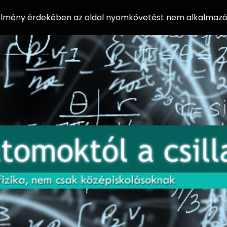
 élmény érdekében az oldal nyomkövetést nem alkalmazó 
AZ
Előadássorozat
AT
középiskolásoknak
OM
az ELTE
Természettudományi
OK
Kar Fizikai
Intézetében