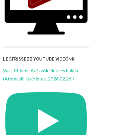
LEGFRISSEBB YOUTUBE VIDEÓNK
Vass Miklós: Az izzók élete és halála
(Atomcsill kísérletek, 2026.02.26.)