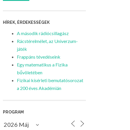
HÍREK, ÉRDEKESSÉGEK
A második rádiócsillagász
Rácstérelmélet, az Univerzum-
játék
Frappáns tévedéseink
Egy matematikus a Fizika
bűvöletében
Fizikai kísérleti bemutatósorozat
a 200 éves Akadémián
PROGRAM