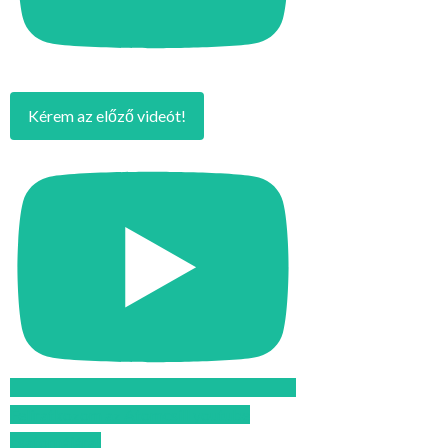
Kérem az előző videót!
Feliratkozom az Atomcsill youtube
csatornájára!