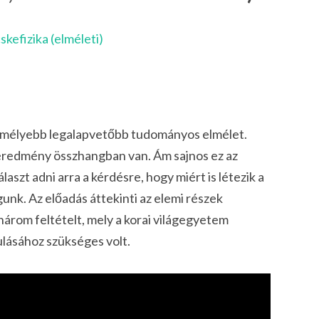
skefizika (elméleti)
legmélyebb legalapvetőbb tudományos elmélet.
i eredmény összhangban van. Ám sajnos ez az
laszt adni arra a kérdésre, hogy miért is létezik a
unk. Az előadás áttekinti az elemi részek
a három feltételt, mely a korai világegyetem
kulásához szükséges volt.