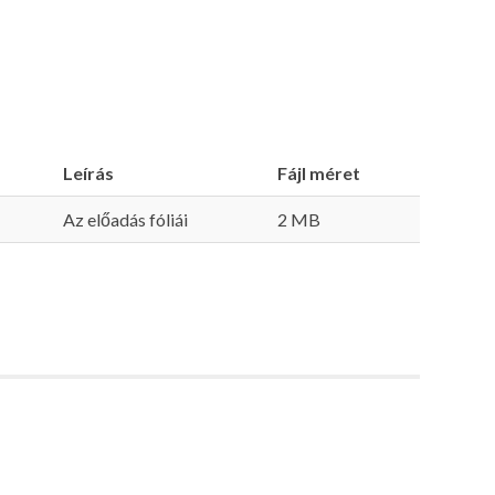
Leírás
Fájl méret
Az előadás fóliái
2 MB