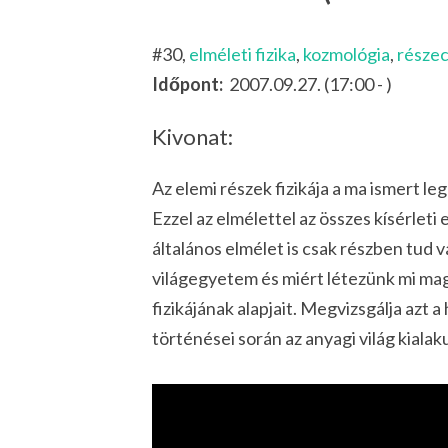
#30,
elméleti fizika
,
kozmológia
,
részec
Időpont:
2007.09.27. (17:00 - )
Kivonat:
Az elemi részek fizikája a ma ismert 
Ezzel az elmélettel az összes kísérlet
általános elmélet is csak részben tud vá
világegyetem és miért létezünk mi mag
fizikájának alapjait. Megvizsgálja azt 
történései során az anyagi világ kiala