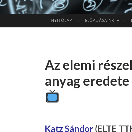
NYITÓLAP
ELŐADÁSAINK
TOVÁBB
A
TARTALOMHOZ
Az elemi részek
anyag eredete
Katz Sándor
(ELTE TTK