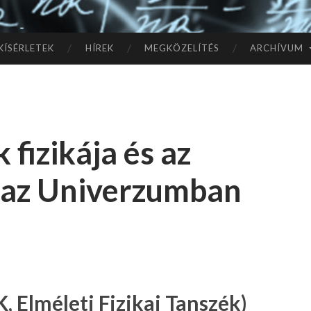
TÓ
L A
KÍSÉRLETEK
HÍREK
MEGKÖZELÍTÉS
ARCHÍVUM
CSI
LL
 fizikája és az
AG
 az Univerzumban
OK
IG
, Elméleti Fizikai Tanszék)