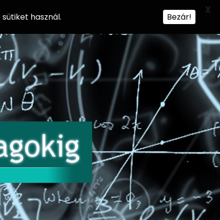
X
sütiket használ.
Bezár!