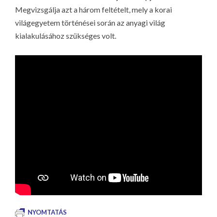
Megvizsgálja azt a három feltételt, mely a korai
világegyetem történései során az anyagi világ
kialakulásához szükséges volt.
NYOMTATÁS