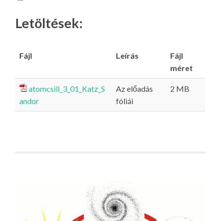
Letöltések:
Fájl
Leírás
Fájl
méret
atomcsill_3_01_Katz_S
Az előadás
2 MB
andor
fóliái