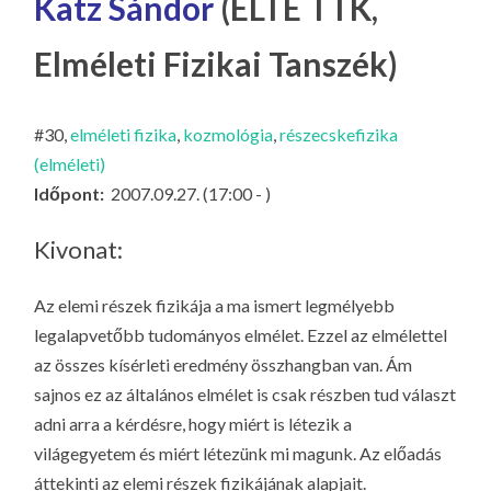
Katz Sándor
(ELTE TTK,
LA
G
Elméleti Fizikai Tanszék)
O
KI
#30,
elméleti fizika
,
kozmológia
,
részecskefizika
G
(elméleti)
Időpont:
2007.09.27. (17:00 - )
Kivonat:
Az elemi részek fizikája a ma ismert legmélyebb
legalapvetőbb tudományos elmélet. Ezzel az elmélettel
az összes kísérleti eredmény összhangban van. Ám
sajnos ez az általános elmélet is csak részben tud választ
adni arra a kérdésre, hogy miért is létezik a
világegyetem és miért létezünk mi magunk. Az előadás
áttekinti az elemi részek fizikájának alapjait.