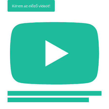
Kérem az előző videót!
Feliratkozom az Atomcsill youtube csatornájára!