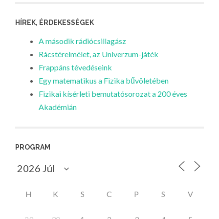
HÍREK, ÉRDEKESSÉGEK
A második rádiócsillagász
Rácstérelmélet, az Univerzum-játék
Frappáns tévedéseink
Egy matematikus a Fizika bűvöletében
Fizikai kísérleti bemutatósorozat a 200 éves
Akadémián
PROGRAM
H
K
S
C
P
S
V