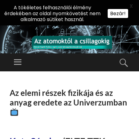
X
A tökéletes felhasználói élmény
érdekében az oldal nyomkövetést nem
Bezár!
alkalmazó sütiket használ.
AZ
AT
Menü
Kere
O
Előadássorozat
M
középiskolásoknak
TOVÁBB
O
A
az ELTE
Az elemi részek fizikája és az
KT
TARTALOMHOZ
Természettudományi
Ó
anyag eredete az Univerzumban
Kar Fizikai
L
Intézetében
A
CS
IL