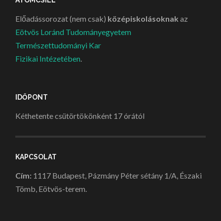
ATOMCSILL
Előadássorozat (nem csak)
középiskolásoknak
az
Eötvös Loránd Tudományegyetem
Természettudományi Kar
Fizikai Intézetében
.
IDŐPONT
Kéthetente csütörtökönként 17 órától
KAPCSOLAT
Cím:
1117 Budapest, Pázmány Péter sétány 1/A, Északi
Tömb, Eötvös-terem.