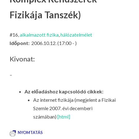
LA
Fizikája Tanszék)
G
O
KI
#16,
alkalmazott fizika
,
hálózatelmélet
G
Időpont:
2006.10.12. (17:00 - )
Kivonat:
–
Az előadáshoz kapcsolódó cikkek:
Az internet fizikája (megjelent a Fizikai
Szemle 2007. évi decemberi
számában)
[html]
NYOMTATÁS