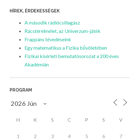
HÍREK, ÉRDEKESSÉGEK
A második rádiócsillagász
Rácstérelmélet, az Univerzum-játék
Frappáns tévedéseink
Egy matematikus a Fizika bűvöletében
Fizikai kísérleti bemutatósorozat a 200 éves
Akadémián
PROGRAM
H
K
S
C
P
S
V
1
2
3
4
5
6
7