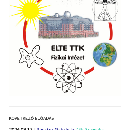
KÖVETKEZŐ ELŐADÁS
2026.09.17.
|
Pásztor Gabriella
:
Mit üzennek a