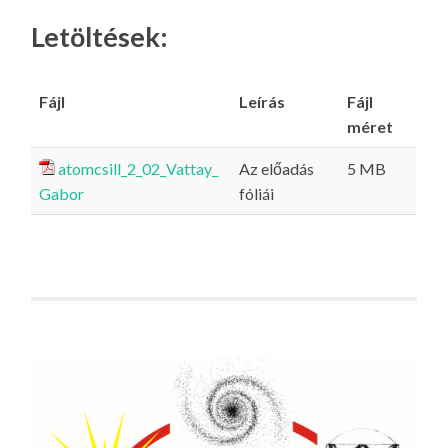
Letöltések:
Fájl
Leírás
Fájl
méret
atomcsill_2_02_Vattay_
Az előadás
5 MB
Gabor
fóliái