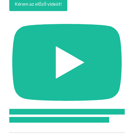
Kérem az előző videót!
Feliratkozom az Atomcsill youtube csatornájára!