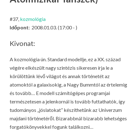
LA
G
#37,
kozmológia
O
Időpont:
2008.01.03. (17:00 - )
KI
G
Kivonat:
A kozmológia ún. Standard modellje, ez a XX. század
végére elkészült nagy szintézis sikeresen írja le a
körülöttünk lévő világot és annak történetét az
atomoktól a galaxisokig, a Nagy Bummtól az értelemig
és tovább… E modell számítógépes programjai
természetesen a jelenkornál is tovább futtathatók, így
tudományos „jóslatokat” készíthetünk az Univerzum
majdani történetéről. Bizarabbnál bizarabb lehetséges
forgatókönyvekkel fogunk találkozni…