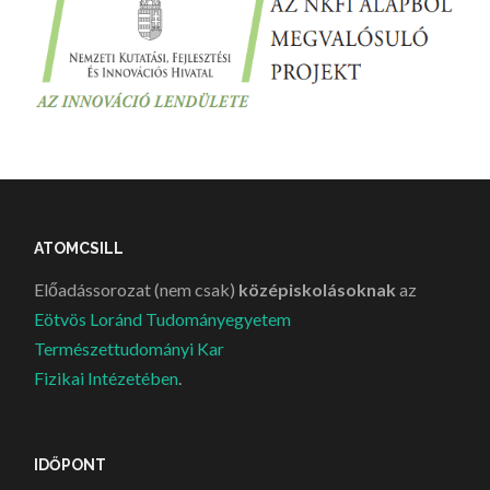
ATOMCSILL
Előadássorozat (nem csak)
középiskolásoknak
az
Eötvös Loránd Tudományegyetem
Természettudományi Kar
Fizikai Intézetében
.
IDŐPONT