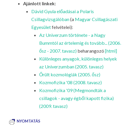
Ajánlott linkek:
Dávid Gyula előadásai a Polaris
Csillagvizsgálóban
(a
Magyar Csillagászati
Egyesület
felvételei):
Az Univerzum története - a Nagy
Bummtól az értelemig és tovább... (2006.
ősz - 2007. tavasz)
beharangozó
[html]
Különleges anyagok, különleges helyek
az Univerzumban (2005. tavasz)
Őrült kozmológiák (2005. ősz)
Kozmofizika '08 (2008. tavasz)
Kozmofizika '09 (Megmondták a
csillagok - avagy égből kapott fizika)
(2009. tavasz)
NYOMTATÁS