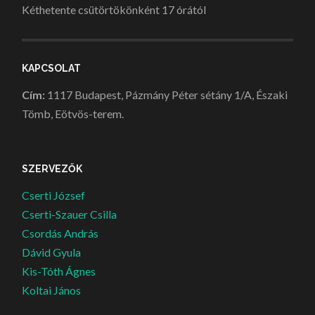
Kéthetente csütörtökönként 17 órától
KAPCSOLAT
Cím:
1117 Budapest, Pázmány Péter sétány 1/A, Északi
Tömb, Eötvös-terem.
SZERVEZŐK
Cserti József
Cserti-Szauer Csilla
Csordás András
Dávid Gyula
Kis-Tóth Ágnes
Koltai János