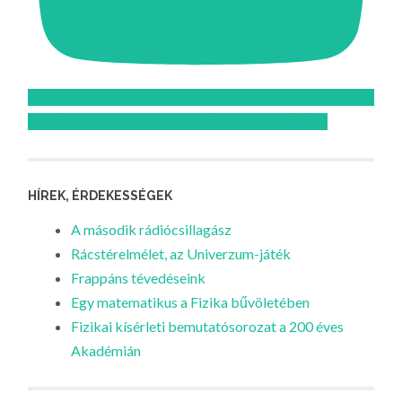
Feliratkozom az Atomcsill youtube csatornájára!
HÍREK, ÉRDEKESSÉGEK
A második rádiócsillagász
Rácstérelmélet, az Univerzum-játék
Frappáns tévedéseink
Egy matematikus a Fizika bűvöletében
Fizikai kísérleti bemutatósorozat a 200 éves
Akadémián