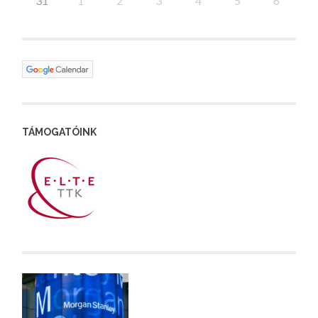
31
1
2
3
4
5
6
TÁMOGATÓINK