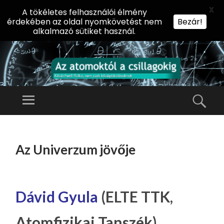
X
A tökéletes felhasználói élmény
érdekében az oldal nyomkövetést nem
Bezár!
alkalmazó sütiket használ.
AZ
AT
Menü
Kere
O
Előadássorozat
M
középiskolásoknak
TOVÁBB
O
A
az ELTE
Az Univerzum jövője
KT
TARTALOMHOZ
Természettudományi
Ó
Kar Fizikai
L
Intézetében
A
Dávid Gyula
(ELTE TTK,
CS
Atomfizikai Tanszék)
IL