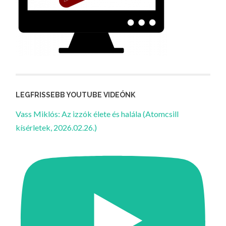
LEGFRISSEBB YOUTUBE VIDEÓNK
Vass Miklós: Az izzók élete és halála (Atomcsill
kísérletek, 2026.02.26.)