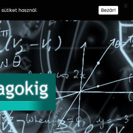
X
sütiket használ.
Bezár!