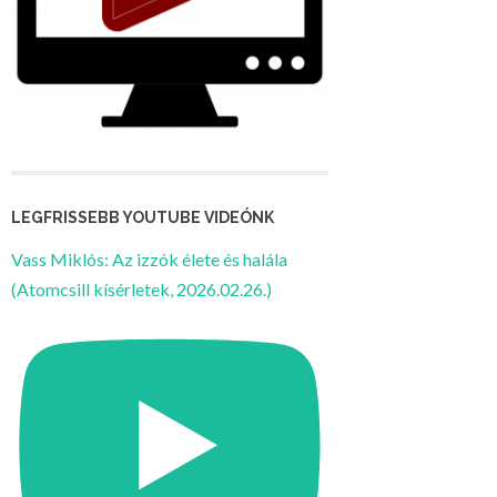
LEGFRISSEBB YOUTUBE VIDEÓNK
Vass Miklós: Az izzók élete és halála
(Atomcsill kísérletek, 2026.02.26.)