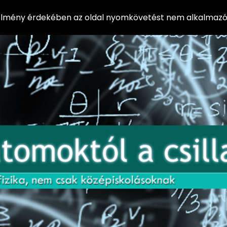
 élmény érdekében az oldal nyomkövetést nem alkalmazó 
AZ
Előadássorozat
AT
középiskolásoknak
OM
az ELTE
Természettudományi
OK
Kar Fizikai
Intézetében