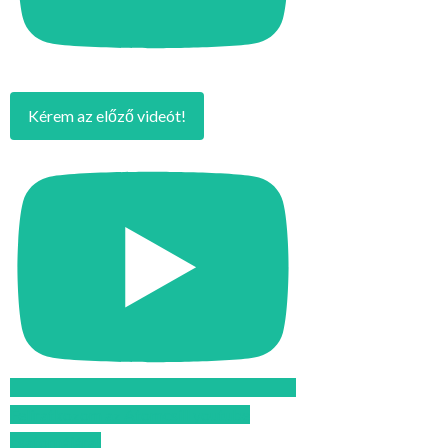
Kérem az előző videót!
Feliratkozom az Atomcsill youtube
csatornájára!