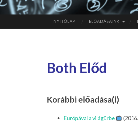
NYITÓLAP
ELŐADÁSAINK
TOVÁBB
A
TARTALOMHOZ
Both Előd
Korábbi előadása(i)
Európával a világűrbe
(2016.