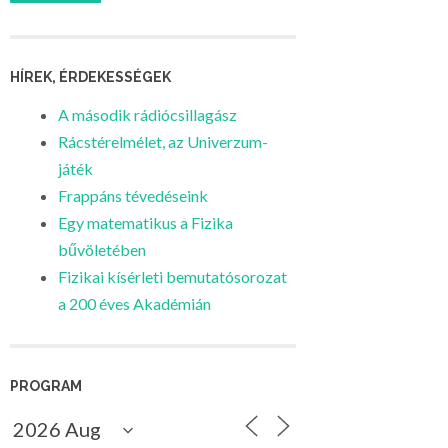
HÍREK, ÉRDEKESSÉGEK
A második rádiócsillagász
Rácstérelmélet, az Univerzum-
játék
Frappáns tévedéseink
Egy matematikus a Fizika
bűvöletében
Fizikai kísérleti bemutatósorozat
a 200 éves Akadémián
PROGRAM