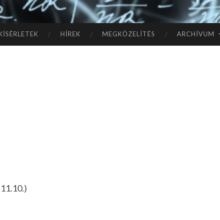
TÓ
L A
KÍSÉRLETEK
HÍREK
MEGKÖZELÍTÉS
ARCHÍVUM
CSI
LL
AG
OK
IG
11.10.)