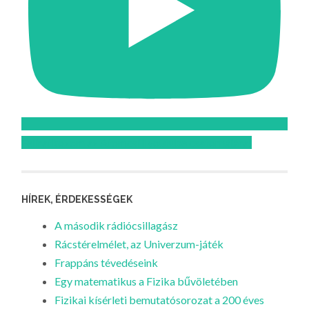
Feliratkozom az Atomcsill youtube csatornájára!
HÍREK, ÉRDEKESSÉGEK
A második rádiócsillagász
Rácstérelmélet, az Univerzum-játék
Frappáns tévedéseink
Egy matematikus a Fizika bűvöletében
Fizikai kísérleti bemutatósorozat a 200 éves