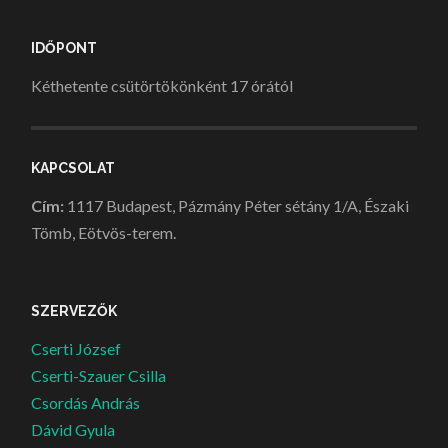
IDŐPONT
Kéthetente csütörtökönként 17 órától
KAPCSOLAT
Cím:
1117 Budapest, Pázmány Péter sétány 1/A, Északi
Tömb, Eötvös-terem.
SZERVEZŐK
Cserti József
Cserti-Szauer Csilla
Csordás András
Dávid Gyula