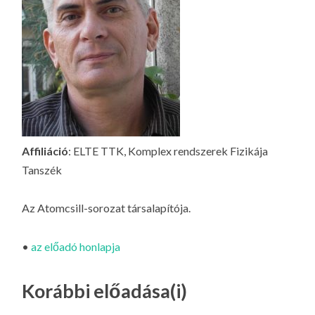
LA
G
O
KI
G
Affiliáció
: ELTE TTK, Komplex rendszerek Fizikája
Tanszék
Az Atomcsill-sorozat társalapítója.
•
az előadó honlapja
Korábbi előadása(i)