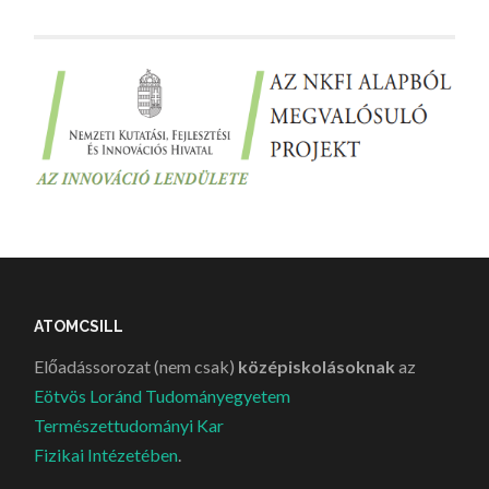
ATOMCSILL
Előadássorozat (nem csak)
középiskolásoknak
az
Eötvös Loránd Tudományegyetem
Természettudományi Kar
Fizikai Intézetében
.