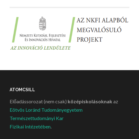
ATOMCSILL
Előadássorozat (nem csak)
középiskolásoknak
az
Eötvös Loránd Tudományegyetem
Természettudományi Kar
Fizikai Intézetében
.