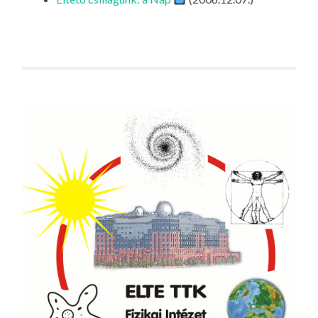
LA
G
O
KI
G