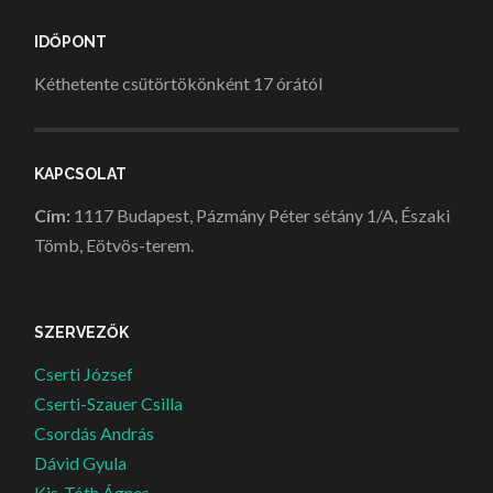
IDŐPONT
Kéthetente csütörtökönként 17 órától
KAPCSOLAT
Cím:
1117 Budapest, Pázmány Péter sétány 1/A, Északi
Tömb, Eötvös-terem.
SZERVEZŐK
Cserti József
Cserti-Szauer Csilla
Csordás András
Dávid Gyula
Kis-Tóth Ágnes