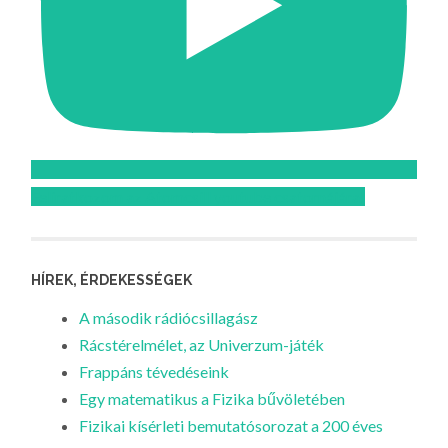
Feliratkozom az Atomcsill youtube csatornájára!
HÍREK, ÉRDEKESSÉGEK
A második rádiócsillagász
Rácstérelmélet, az Univerzum-játék
Frappáns tévedéseink
Egy matematikus a Fizika bűvöletében
Fizikai kísérleti bemutatósorozat a 200 éves