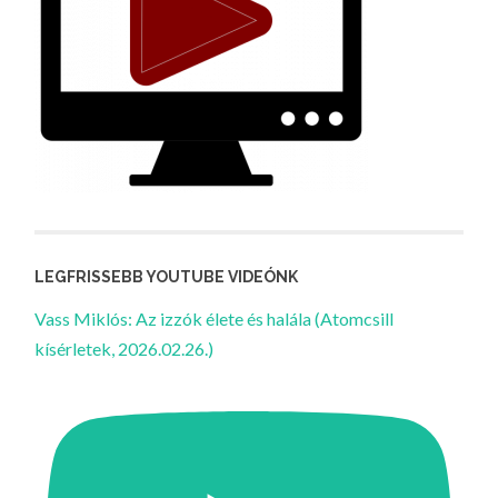
LEGFRISSEBB YOUTUBE VIDEÓNK
Vass Miklós: Az izzók élete és halála (Atomcsill
kísérletek, 2026.02.26.)