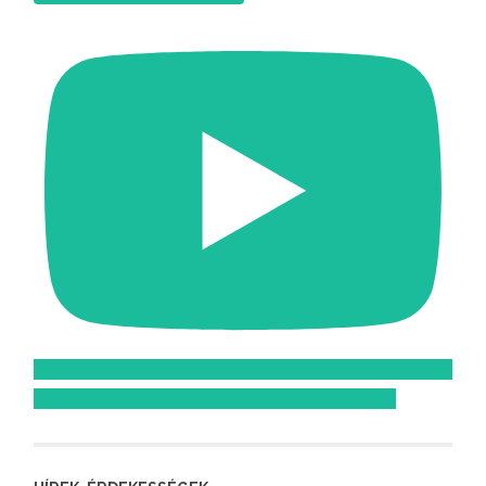
Feliratkozom az Atomcsill youtube csatornájára!