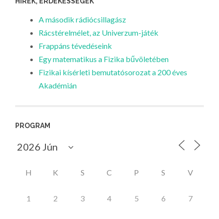
HÍREK, ÉRDEKESSÉGEK
A második rádiócsillagász
Rácstérelmélet, az Univerzum-játék
Frappáns tévedéseink
Egy matematikus a Fizika bűvöletében
Fizikai kísérleti bemutatósorozat a 200 éves
Akadémián
PROGRAM
H
K
S
C
P
S
V
1
2
3
4
5
6
7