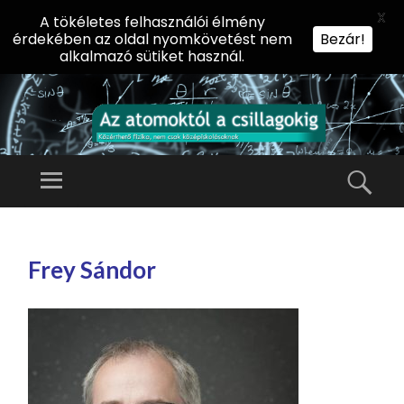
X
A tökéletes felhasználói élmény
érdekében az oldal nyomkövetést nem
Bezár!
alkalmazó sütiket használ.
AZ
AT
Menü
Kere
O
Előadássorozat
M
középiskolásoknak
TOVÁBB
O
A
az ELTE
Frey Sándor
KT
TARTALOMHOZ
Természettudományi
Ó
Kar Fizikai
L
Intézetében
A
CS
IL