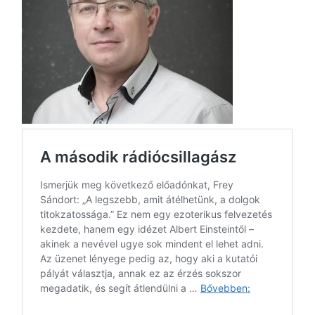
LA
G
O
KI
G