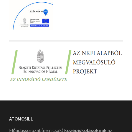
ATOMCSILL
Előadássorozat (nem csak)
középiskolásoknak
az