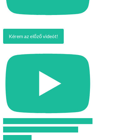
Kérem az előző videót!
Feliratkozom az Atomcsill youtube
csatornájára!