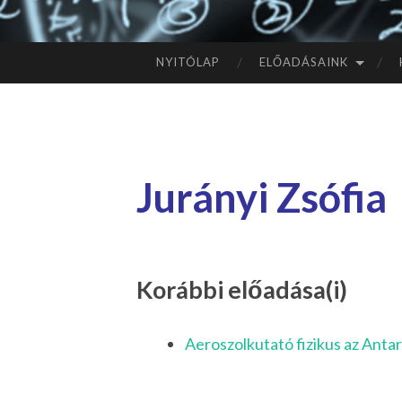
NYITÓLAP
ELŐADÁSAINK
TOVÁBB
A
TARTALOMHOZ
Jurányi Zsófia
Korábbi előadása(i)
Aeroszolkutató fizikus az Anta