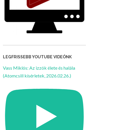
LEGFRISSEBB YOUTUBE VIDEÓNK
Vass Miklós: Az izzók élete és halála
(Atomcsill kísérletek, 2026.02.26.)