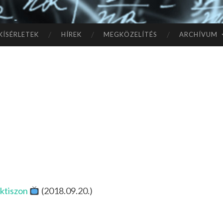
TÓ
L A
KÍSÉRLETEK
HÍREK
MEGKÖZELÍTÉS
ARCHÍVUM
CSI
LL
AG
OK
IG
rktiszon
(2018.09.20.)