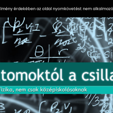
 élmény érdekében az oldal nyomkövetést nem alkalmazó 
AZ
Előadássorozat
AT
középiskolásoknak
OM
az ELTE
Természettudományi
OK
Kar Fizikai
Intézetében