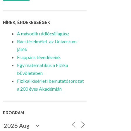
HÍREK, ÉRDEKESSÉGEK
A második rádiócsillagász
Rácstérelmélet, az Univerzum-
játék
Frappáns tévedéseink
Egy matematikus a Fizika
bűvöletében
Fizikai kísérleti bemutatósorozat
a 200 éves Akadémián
PROGRAM