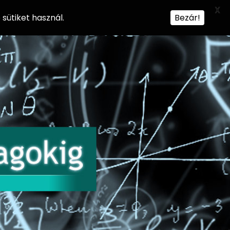
X
sütiket használ.
Bezár!