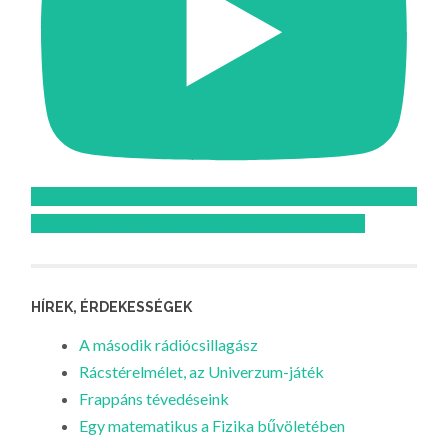
Feliratkozom az Atomcsill youtube csatornájára!
HÍREK, ÉRDEKESSÉGEK
A második rádiócsillagász
Rácstérelmélet, az Univerzum-játék
Frappáns tévedéseink
Egy matematikus a Fizika bűvöletében