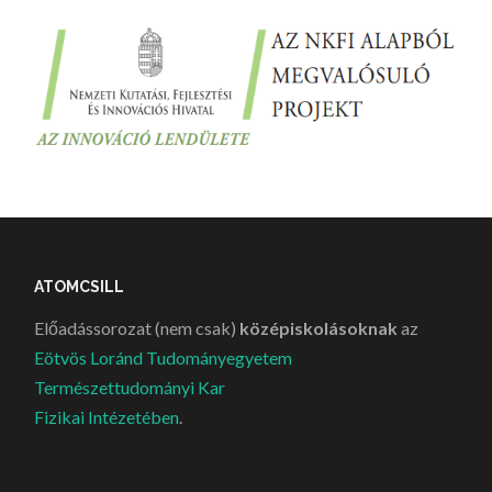
ATOMCSILL
Előadássorozat (nem csak)
középiskolásoknak
az
Eötvös Loránd Tudományegyetem
Természettudományi Kar
Fizikai Intézetében
.