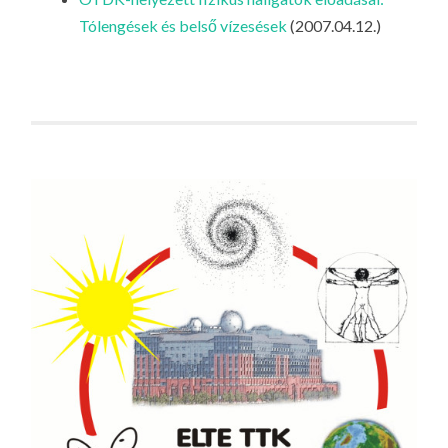
LA
Tólengések és belső vízesések
(2007.04.12.)
G
O
KI
G