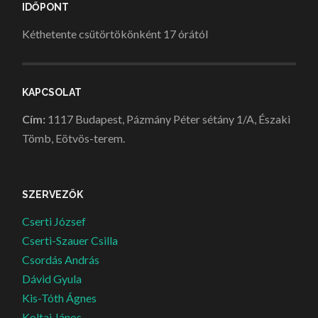
IDŐPONT
Kéthetente csütörtökönként 17 órától
KAPCSOLAT
Cím:
1117 Budapest, Pázmány Péter sétány 1/A, Északi
Tömb, Eötvös-terem.
SZERVEZŐK
Cserti József
Cserti-Szauer Csilla
Csordás András
Dávid Gyula
Kis-Tóth Ágnes
Koltai János