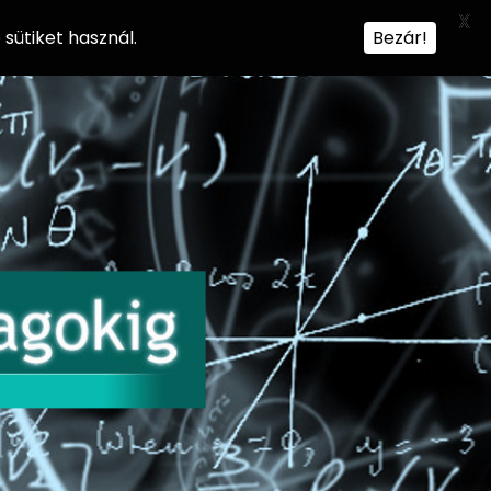
X
sütiket használ.
Bezár!