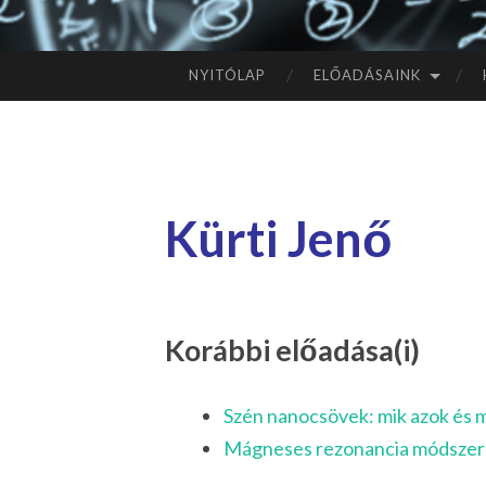
NYITÓLAP
ELŐADÁSAINK
TOVÁBB
A
TARTALOMHOZ
Kürti Jenő
Korábbi előadása(i)
Szén nanocsövek: mik azok és m
Mágneses rezonancia módszere