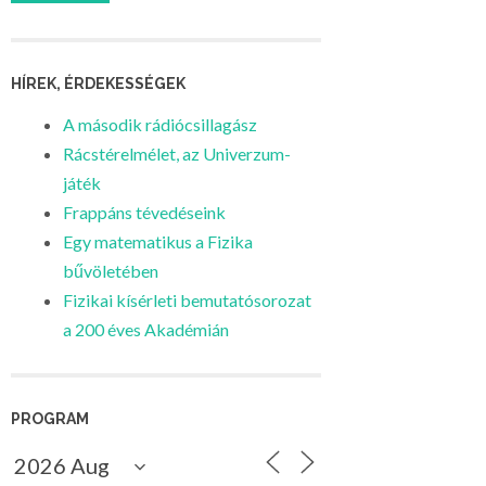
HÍREK, ÉRDEKESSÉGEK
A második rádiócsillagász
Rácstérelmélet, az Univerzum-
játék
Frappáns tévedéseink
Egy matematikus a Fizika
bűvöletében
Fizikai kísérleti bemutatósorozat
a 200 éves Akadémián
PROGRAM