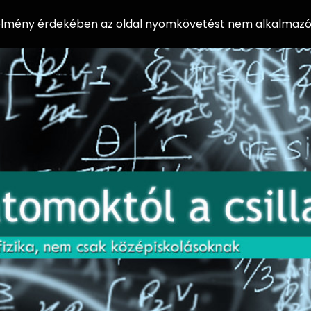
 élmény érdekében az oldal nyomkövetést nem alkalmazó 
AZ
Előadássorozat
AT
középiskolásoknak
OM
az ELTE
Természettudományi
OK
Kar Fizikai
Intézetében