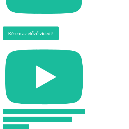
Kérem az előző videót!
Feliratkozom az Atomcsill youtube
csatornájára!