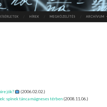
TÓ
L A
KÍSÉRLETEK
HÍREK
MEGKÖZELÍTÉS
ARCHÍVUM
CSI
LL
AG
OK
IG
ire jók?
(2006.02.02.)
k: spinek tánca mágneses térben
(2008.11.06.)