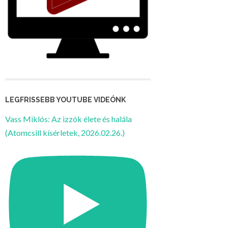
LEGFRISSEBB YOUTUBE VIDEÓNK
Vass Miklós: Az izzók élete és halála
(Atomcsill kísérletek, 2026.02.26.)