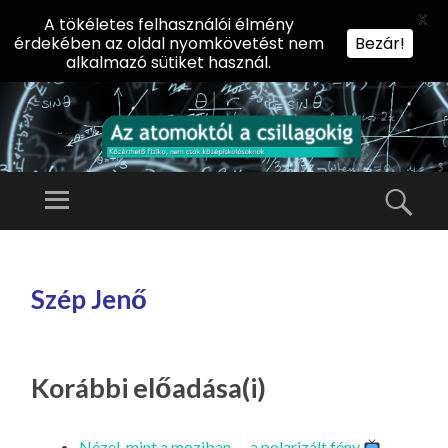
X
A tökéletes felhasználói élmény
érdekében az oldal nyomkövetést nem
Bezár!
alkalmazó sütiket használ.
AZ
AT
Menü
Kere
O
Előadássorozat
M
középiskolásoknak
TOVÁBB
O
A
az ELTE
Szép Jenő
KT
TARTALOMHOZ
Természettudományi
Ó
Kar Fizikai
L
Intézetében
A
Korábbi előadása(i)
CS
IL
Nézel, mint a moziban — a polarizált fény