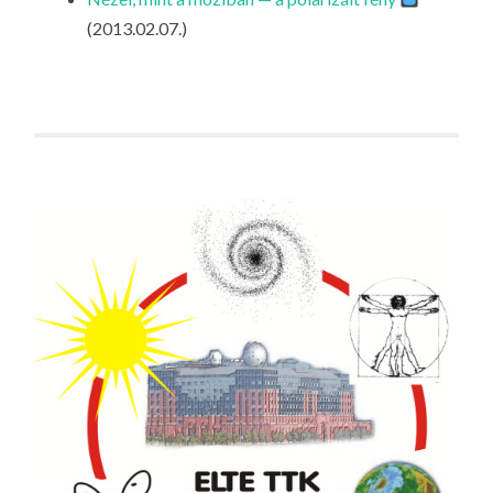
LA
(2013.02.07.)
G
O
KI
G