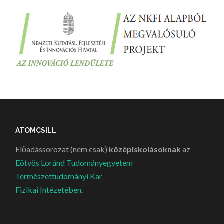
ATOMCSILL
Előadássorozat (nem csak)
középiskolásoknak
az
Eötvös Loránd Tudományegyetem
Természettudományi Kar
Fizikai Intézetében
.