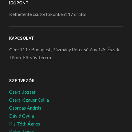
IDŐPONT
Kéthetente csütörtökönként 17 órától
KAPCSOLAT
Cím:
1117 Budapest, Pázmány Péter sétány 1/A, Északi
Tömb, Eötvös-terem.
SZERVEZŐK
Cserti József
Cserti-Szauer Csilla
Csordás András
Dávid Gyula
Kis-Tóth Ágnes
Koltai János