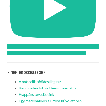
Feliratkozom az Atomcsill youtube csatornájára!
HÍREK, ÉRDEKESSÉGEK
A második rádiócsillagász
Rácstérelmélet, az Univerzum-játék
Frappáns tévedéseink
Egy matematikus a Fizika bűvöletében