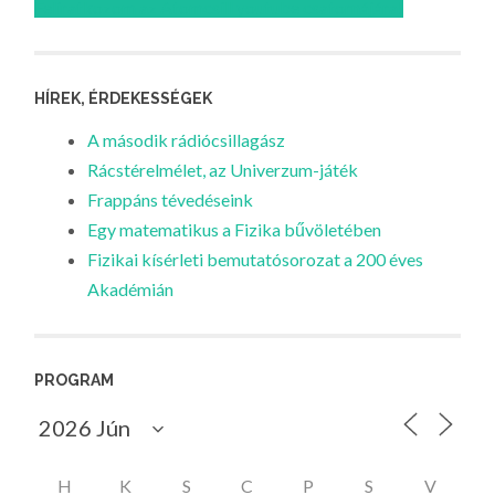
Feliratkozom az Atomcsill youtube csatornájára!
HÍREK, ÉRDEKESSÉGEK
A második rádiócsillagász
Rácstérelmélet, az Univerzum-játék
Frappáns tévedéseink
Egy matematikus a Fizika bűvöletében
Fizikai kísérleti bemutatósorozat a 200 éves
Akadémián
PROGRAM
H
K
S
C
P
S
V