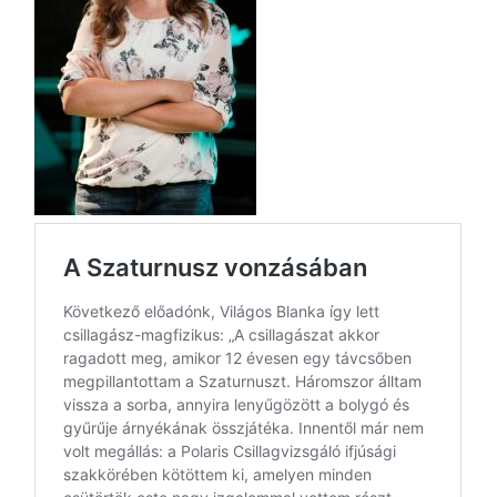
LA
G
O
KI
G