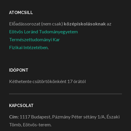
ATOMCSILL
Előadássorozat (nem csak)
középiskolásoknak
az
Eötvös Loránd Tudományegyetem
Természettudományi Kar
Fizikai Intézetében
.
IDŐPONT
Kéthetente csütörtökönként 17 órától
KAPCSOLAT
Cím:
1117 Budapest, Pázmány Péter sétány 1/A, Északi
Tömb, Eötvös-terem.