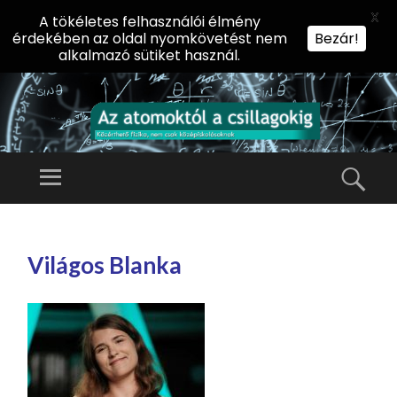
X
A tökéletes felhasználói élmény
érdekében az oldal nyomkövetést nem
Bezár!
alkalmazó sütiket használ.
AZ
AT
Menü
Kere
O
Előadássorozat
M
középiskolásoknak
TOVÁBB
O
A
az ELTE
Világos Blanka
KT
TARTALOMHOZ
Természettudományi
Ó
Kar Fizikai
L
Intézetében
A
CS
IL