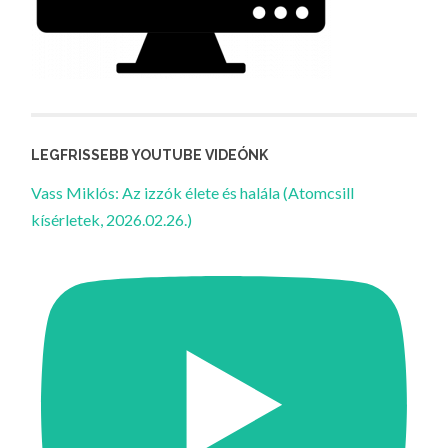
LEGFRISSEBB YOUTUBE VIDEÓNK
Vass Miklós: Az izzók élete és halála (Atomcsill
kísérletek, 2026.02.26.)