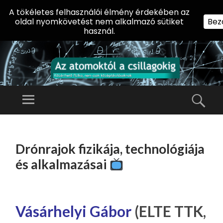
A tökéletes felhasználói élmény érdekében az
oldal nyomkövetést nem alkalmazó sütiket
Bez
használ.
AZ
AT
Menü
Kere
O
Előadássorozat
M
középiskolásoknak
TOVÁBB
O
A
az ELTE
Drónrajok fizikája, technológiája
KT
TARTALOMHOZ
Természettudományi
Ó
és alkalmazásai
Kar Fizikai
L
Intézetében
A
CS
Vásárhelyi Gábor
(ELTE TTK,
IL