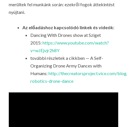
merültek fel munkánk során: ezekről fogok áttekintést
nyújtani.
Az előadáshoz kapcsolódó linkek és videók:
Dancing With Drones show at Sziget
2015:
https://www.youtube.com/watch?
v=wJEjvjr2h8Y
további részletek a cikkben — A Self-
Organizing Drone Army Dances with
Humans:
http://thecreatorsproject.vice.com/blog
robotics-drone-dance