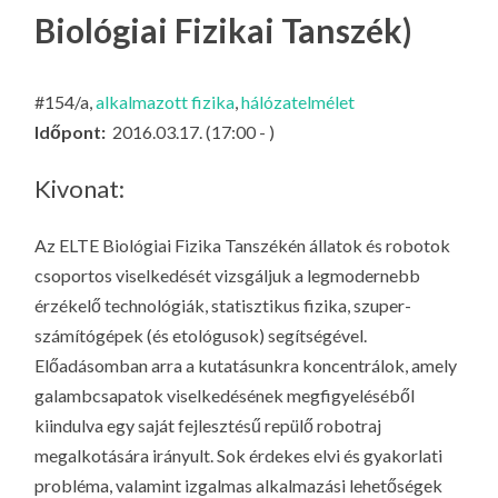
LA
Biológiai Fizikai Tanszék)
G
O
#154/a,
alkalmazott fizika
,
hálózatelmélet
KI
Időpont:
2016.03.17. (17:00 - )
G
Kivonat:
Az ELTE Biológiai Fizika Tanszékén állatok és robotok
csoportos viselkedését vizsgáljuk a legmodernebb
érzékelő technológiák, statisztikus fizika, szuper-
számítógépek (és etológusok) segítségével.
Előadásomban arra a kutatásunkra koncentrálok, amely
galambcsapatok viselkedésének megfigyeléséből
kiindulva egy saját fejlesztésű repülő robotraj
megalkotására irányult. Sok érdekes elvi és gyakorlati
probléma, valamint izgalmas alkalmazási lehetőségek