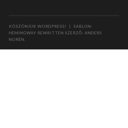
KÖSZÖNJÜK WORDPRESS!
|
SABLON:
HEMINGWAY REWRITTEN SZERZŐ:
ANDERS
NORÉN
.