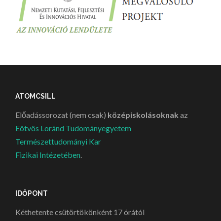
ATOMCSILL
Előadássorozat (nem csak)
középiskolásoknak
az
Eötvös Loránd Tudományegyetem
Természettudományi Kar
Fizikai Intézetében
.
IDŐPONT
Kéthetente csütörtökönként 17 órától