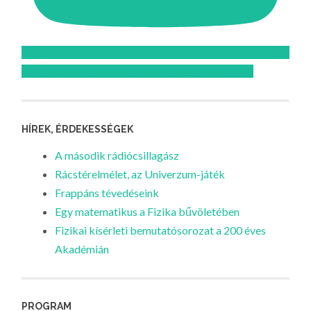
Feliratkozom az Atomcsill youtube csatornájára!
HÍREK, ÉRDEKESSÉGEK
A második rádiócsillagász
Rácstérelmélet, az Univerzum-játék
Frappáns tévedéseink
Egy matematikus a Fizika bűvöletében
Fizikai kísérleti bemutatósorozat a 200 éves
Akadémián
PROGRAM