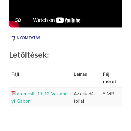
NYOMTATÁS
Letöltések:
Fájl
Leírás
Fájl
méret
atomcsill_11_12_Vasarhel
Az előadás
5 MB
yi_Gabor
fóliái