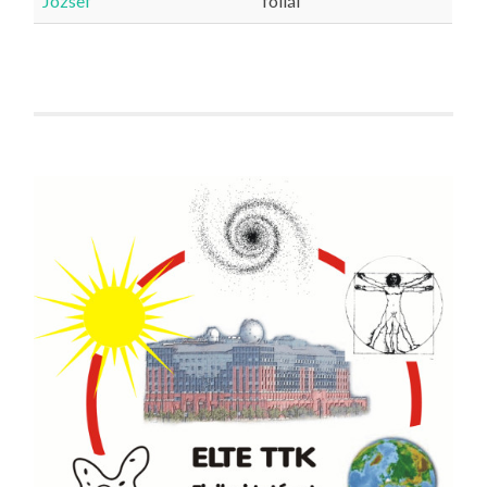
Jozsef
fóliái