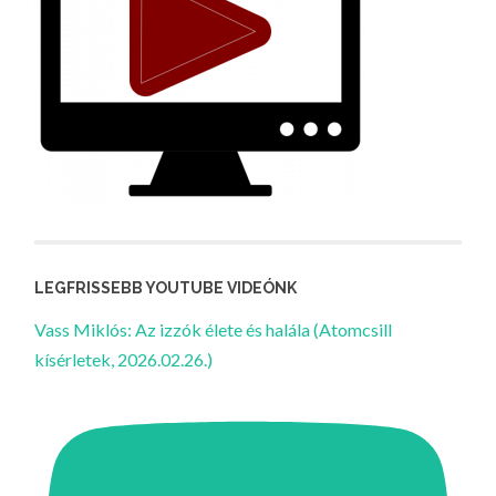
LEGFRISSEBB YOUTUBE VIDEÓNK
Vass Miklós: Az izzók élete és halála (Atomcsill
kísérletek, 2026.02.26.)