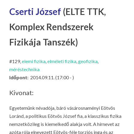
LA
Cserti József
(ELTE TTK,
G
O
Komplex Rendszerek
KI
G
Fizikája Tanszék)
#129,
elemi fizika
,
elméleti fizika
,
geofizika
,
méréstechnika
Időpont:
2014.09.11. (17:00 - )
Kivonat:
Egyetemünk névadója, báró vásárosnaményi Eötvös
Loránd, a politikus Eötvös József fia, a klasszikus fizika
nemzetközileg is kiemelkedő alakja volt. A hírnevet az
azóta róla elnevezett Eötvös-féle torziós inga és az