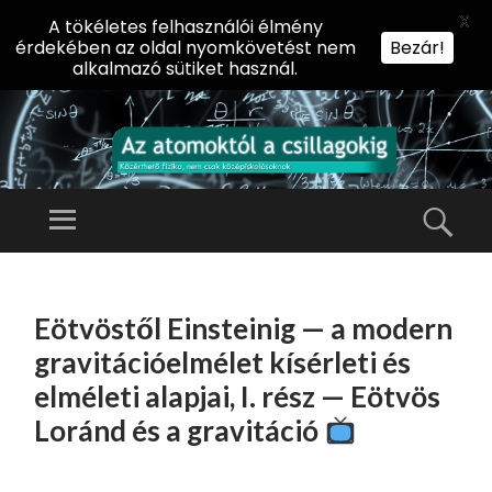
X
A tökéletes felhasználói élmény
érdekében az oldal nyomkövetést nem
Bezár!
alkalmazó sütiket használ.
AZ
AT
Menü
Kere
O
Előadássorozat
M
középiskolásoknak
TOVÁBB
O
A
az ELTE
Eötvöstől Einsteinig — a modern
KT
TARTALOMHOZ
Természettudományi
Ó
gravitációelmélet kísérleti és
Kar Fizikai
L
elméleti alapjai, I. rész — Eötvös
Intézetében
A
Loránd és a gravitáció
CS
IL