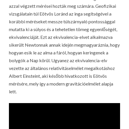
azzal végzett mérései hozták meg számára. Geofizikai
vizsgálatain túl Eötvös Loránd az inga segítségével a
korábbi méréseket messze túlszárnyaló pontossággal
mutatta ki a
súlyos
és a
tehetetlen
tömeg egyenlőségét,
ekvivalenciáját. Ezt az ekvivalencia-elvet alkalmazva
sikerült Newtonnak annak idején megmagyaráznia, hogy
hogyan esik le az alma a fáról, hogyan keringenek a
bolygók a Nap körül. Ugyanez az ekvivalencia-elv
vezette az általános relativitáselmélet megalkotáshoz
Albert Einsteint, aki később hivatkozott is Eötvös
mérésére, mely így a modern gravitációelmélet alapja
lett.