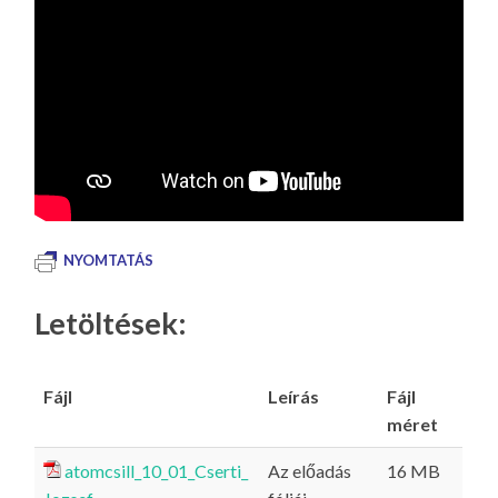
NYOMTATÁS
Letöltések:
Fájl
Leírás
Fájl
méret
atomcsill_10_01_Cserti_
Az előadás
16 MB