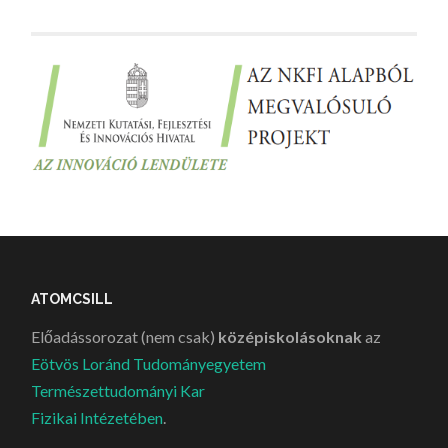
ATOMCSILL
Előadássorozat (nem csak)
középiskolásoknak
az
Eötvös Loránd Tudományegyetem
Természettudományi Kar
Fizikai Intézetében
.