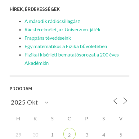
HÍREK, ÉRDEKESSÉGEK
A második rádiócsillagász
Rácstérelmélet, az Univerzum-játék
Frappáns tévedéseink
Egy matematikus a Fizika bűvöletében
Fizikai kísérleti bemutatósorozat a 200 éves
Akadémián
PROGRAM
H
K
S
C
P
S
V
29
30
1
3
4
5
2