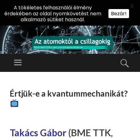
X
A tökéletes felhasználói élmény
érdekében az oldal nyomkövetést nem
Bezár!
alkalmazó sütiket használ.
AZ
AT
Menü
Kere
O
Előadássorozat
M
középiskolásoknak
TOVÁBB
O
A
az ELTE
Értjük-e a kvantummechanikát?
KT
TARTALOMHOZ
Természettudományi
Ó
Kar Fizikai
L
Intézetében
A
CS
Takács Gábor
(BME TTK,
IL