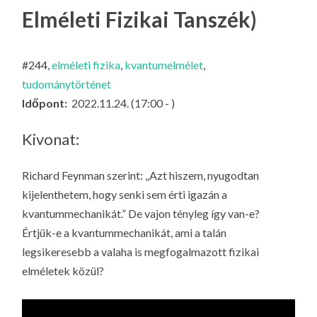
LA
Elméleti Fizikai Tanszék)
G
O
#244,
elméleti fizika
,
kvantumelmélet
,
KI
tudománytörténet
G
Időpont:
2022.11.24. (17:00 - )
Kivonat:
Richard Feynman szerint: „Azt hiszem, nyugodtan
kijelenthetem, hogy senki sem érti igazán a
kvantummechanikát.” De vajon tényleg így van-e?
Értjük-e a kvantummechanikát, ami a talán
legsikeresebb a valaha is megfogalmazott fizikai
elméletek közül?