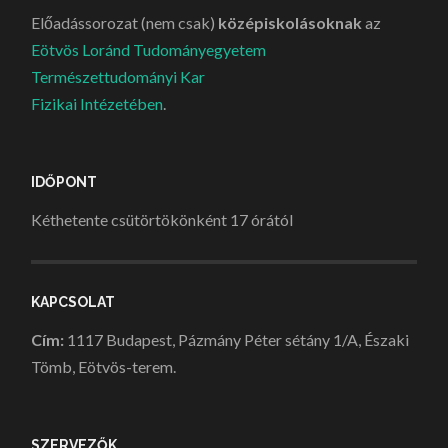
Előadássorozat (nem csak)
középiskolásoknak
az
Eötvös Loránd Tudományegyetem
Természettudományi Kar
Fizikai Intézetében
.
IDŐPONT
Kéthetente csütörtökönként 17 órától
KAPCSOLAT
Cím:
1117 Budapest, Pázmány Péter sétány 1/A, Északi
Tömb, Eötvös-terem.
SZERVEZŐK