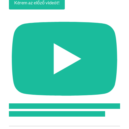
Kérem az előző videót!
Feliratkozom az Atomcsill youtube csatornájára!