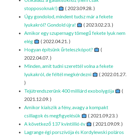
stopposoknak!)
( 2023.09.28. )
Úgy gondolod, mindent tudsz már a fekete
lyukakról? Gondold újra!
( 2023.02.23. )
Amikor egy szupernagy tömegű fekete lyuk nem
elég
( 2022.04.21. )
Hogyan építsünk űrteleszkópot?
(
2022.04.07. )
Minden, amit tudni szerettél volna a fekete
lyukakról, de féltél megkérdezni
( 2022.01.27.
)
Tejútrendszerünk 400 milliárd exobolygója
(
2021.12.09. )
Amikor kialszik a fény, avagy a kompakt
csillagok és megfigyelésük
( 2021.09.23. )
A következő 137 kvintillió év
( 2021.09.09. )
Lagrange égi porszívója és Kordylewski poláros