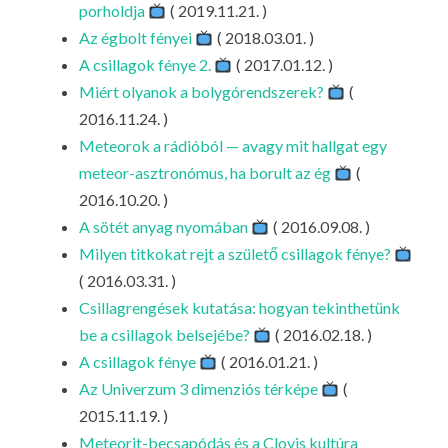
porholdja
( 2019.11.21. )
Az égbolt fényei
( 2018.03.01. )
A csillagok fénye 2.
( 2017.01.12. )
Miért olyanok a bolygórendszerek?
(
2016.11.24. )
Meteorok a rádióból — avagy mit hallgat egy
meteor-asztronómus, ha borult az ég
(
2016.10.20. )
A sötét anyag nyomában
( 2016.09.08. )
Milyen titkokat rejt a születő csillagok fénye?
( 2016.03.31. )
Csillagrengések kutatása: hogyan tekinthetünk
be a csillagok belsejébe?
( 2016.02.18. )
A csillagok fénye
( 2016.01.21. )
Az Univerzum 3 dimenziós térképe
(
2015.11.19. )
Meteorit-becsapódás és a Clovis kultúra