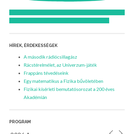
Feliratkozom az Atomcsill youtube csatornájára!
HÍREK, ÉRDEKESSÉGEK
A második rádiócsillagász
Rácstérelmélet, az Univerzum-játék
Frappáns tévedéseink
Egy matematikus a Fizika bűvöletében
Fizikai kísérleti bemutatósorozat a 200 éves
Akadémián
PROGRAM