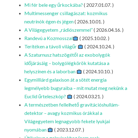
LA
Mi fér bele egy űrkockába?
( 2027.01.07. )
Multimessenger csillagászat: kozmikus
G
neutrínók égen és jégen
( 2026.10.01. )
O
A Világegyetem „rádiószemmel”
( 2026.04.16. )
KI
Randevú a Kozmosszal
( 2025.10.02. )
G
Terítéken a távoli világűr
( 2024.10.24. )
A Szaturnusz hatszögétől az exobolygók
időjárásáig – bolygólégkörök kutatása a
helyszínen és a laborban
( 2024.10.10. )
Egymilliárd galaxison át a sötét energia
legmélyebb bugyraiba – mit mutat meg nekünk a
Euclid űrteleszkóp?
( 2024.03.21. )
A természetben fellelhető gravitációshullám-
detektor – avagy kozmikus órákkal a
Világegyetem legnagyobb fekete lyukjai
nyomában
( 2023.12.07. )
Útikalauz a galaxisokhoz (nem csak