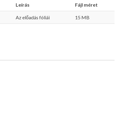
Leírás
Fájl méret
Az előadás fóliái
15 MB