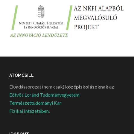
ATOMCSILL
Előadássorozat (nem csak)
középiskolásoknak
az
Eötvös Loránd Tudományegyetem
Természettudományi Kar
Fizikai Intézetében
.