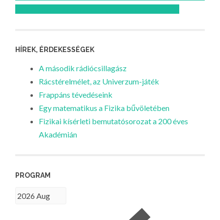
Feliratkozom az Atomcsill youtube csatornájára!
HÍREK, ÉRDEKESSÉGEK
A második rádiócsillagász
Rácstérelmélet, az Univerzum-játék
Frappáns tévedéseink
Egy matematikus a Fizika bűvöletében
Fizikai kísérleti bemutatósorozat a 200 éves
Akadémián
PROGRAM