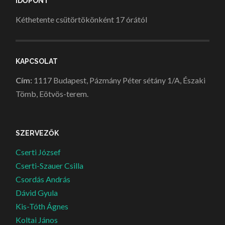
IDŐPONT
Kéthetente csütörtökönként 17 órától
KAPCSOLAT
Cím:
1117 Budapest, Pázmány Péter sétány 1/A, Északi
Tömb, Eötvös-terem.
SZERVEZŐK
Cserti József
Cserti-Szauer Csilla
Csordás András
Dávid Gyula
Kis-Tóth Ágnes
Koltai János