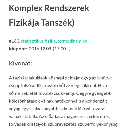
LA
Komplex Rendszerek
G
Fizikája Tanszék)
O
KI
G
#163,
statisztikus fizika
,
termodinamika
Időpont:
2016.12.08. (17:00 - )
Kivonat:
A fázisátalakulások köznapi példája: egy gáz lehűtve
cseppfolyósodik, tovább hűtve megszilárdul. Ha a
hőmérsékletet tovább csökkentjük, egyre gyengébb
kölcsönhatások válnak hatékonnyá, s a kondenzált
anyag egyre alacsonyabb szimmetriájú változatai
válnak stabillá. Az előadás a mágneses szerkezetek,
folyadékkristályok, szupravezetés, szuperfolyékonyság