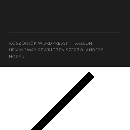
KÖSZÖNJÜK WORDPRESS!
|
SABLON:
HEMINGWAY REWRITTEN SZERZŐ:
ANDERS
NORÉN
.