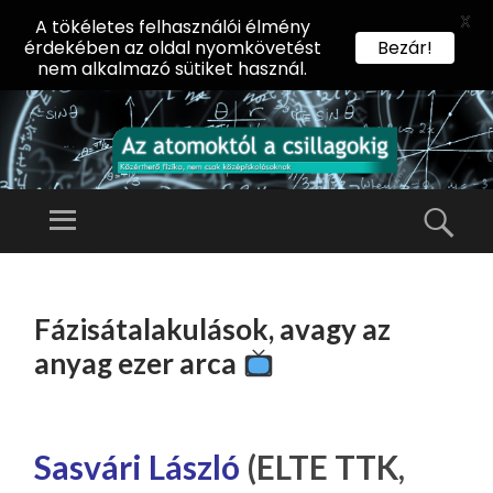
X
A tökéletes felhasználói élmény
érdekében az oldal nyomkövetést
Bezár!
nem alkalmazó sütiket használ.
AZ
AT
Menü
Kere
O
Előadássorozat
M
középiskolásoknak
TOVÁBB
O
A
az ELTE
Fázisátalakulások, avagy az
KT
TARTALOMHOZ
Természettudományi
Ó
anyag ezer arca
Kar Fizikai
L
Intézetében
A
CS
Sasvári László
(ELTE TTK,
IL