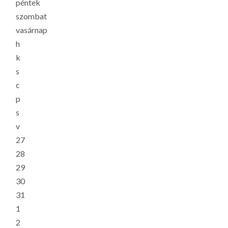
péntek
szombat
vasárnap
h
k
s
c
p
s
v
27
28
29
30
31
1
2