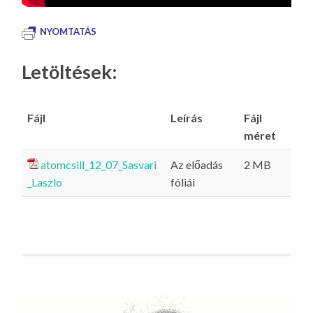
NYOMTATÁS
Letöltések:
Fájl
Leírás
Fájl
méret
atomcsill_12_07_Sasvari
Az előadás
2 MB
_Laszlo
fóliái