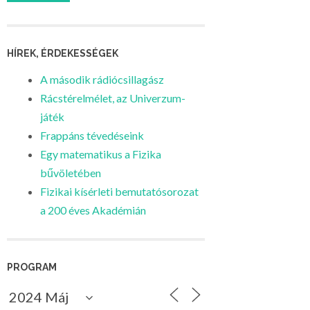
HÍREK, ÉRDEKESSÉGEK
A második rádiócsillagász
Rácstérelmélet, az Univerzum-
játék
Frappáns tévedéseink
Egy matematikus a Fizika
bűvöletében
Fizikai kísérleti bemutatósorozat
a 200 éves Akadémián
PROGRAM