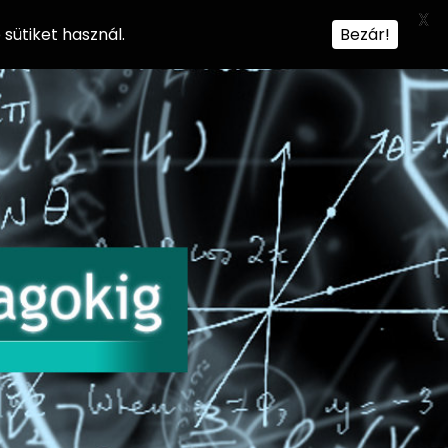
X
sütiket használ.
Bezár!