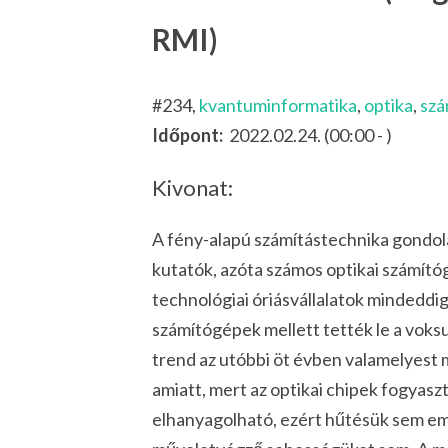
RMI)
#234,
kvantuminformatika
,
optika
,
szá
Időpont:
2022.02.24. (00:00 - )
Kivonat:
A fény-alapú számítástechnika gondola
kutatók, azóta számos optikai számít
technológiai óriásvállalatok mindeddi
számítógépek mellett tették le a voksu
trend az utóbbi öt évben valamelyest m
amiatt, mert az optikai chipek fogyas
elhanyagolható, ezért hűtésük sem emé