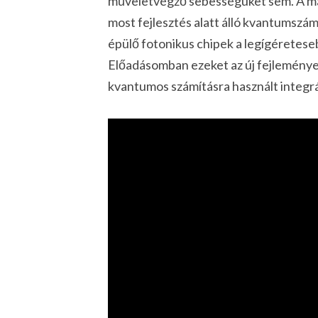
műveletvégző sebességüket sem. A má
most fejlesztés alatt álló kvantumszám
épülő fotonikus chipek a legígéretes
Előadásomban ezeket az új fejlemények
kvantumos számításra használt integrál