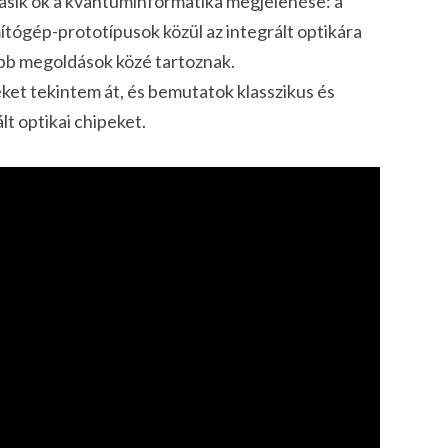
sik ok a kvantuminformatika megjelenése: a
ítógép-prototípusok közül az integrált optikára
ebb megoldások közé tartoznak.
et tekintem át, és bemutatok klasszikus és
t optikai chipeket.