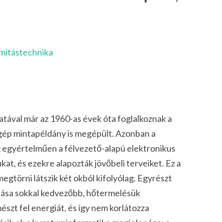
mítástechnika
tával már az 1960-as évek óta foglalkoznak a
ógép mintapéldány is megépült. Azonban a
g egyértelműen a félvezető-alapú elektronikus
kat, és ezekre alapozták jövőbeli terveiket. Ez a
egtörni látszik két okból kifolyólag. Egyrészt
ztása sokkal kedvezőbb, hőtermelésük
szt fel energiát, és így nem korlátozza