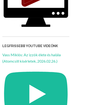
LEGFRISSEBB YOUTUBE VIDEÓNK
Vass Miklós: Az izzók élete és halála
(Atomcsill kísérletek, 2026.02.26.)