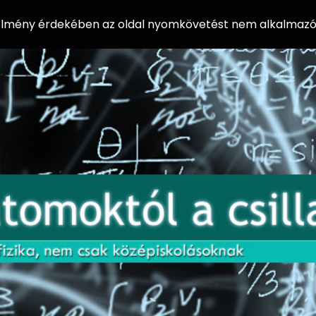
 élmény érdekében az oldal nyomkövetést nem alkalmazó 
AZ
Előadássorozat
AT
középiskolásoknak
OM
az ELTE
Természettudományi
OK
Kar Fizikai
Intézetében