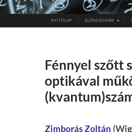
NYITÓLAP
ELŐADÁSAINK
TOVÁBB
A
TARTALOMHOZ
Fénnyel szőtt 
optikával műk
(kvantum)szá
Zimborás Zoltán
(Wig