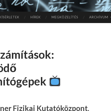
TÓ
L A
KÍSÉRLETEK
HÍREK
MEGKÖZELÍTÉS
ARCHÍVUM
CSI
LL
számítások:
AG
ödő
OK
mítógépek
IG
ner Fizikai Kutatóközpont,