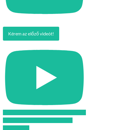
Kérem az előző videót!
Feliratkozom az Atomcsill youtube
csatornájára!