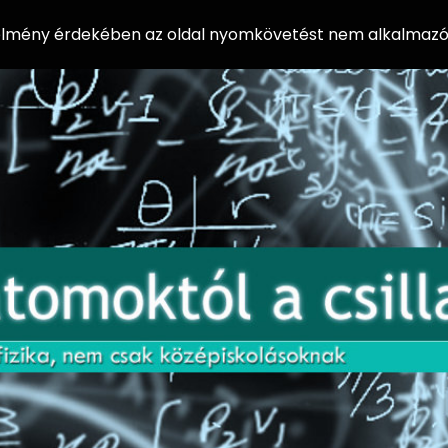
 élmény érdekében az oldal nyomkövetést nem alkalmazó 
AZ
Előadássorozat
AT
középiskolásoknak
OM
az ELTE
Természettudományi
OK
Kar Fizikai
Intézetében