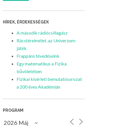
HÍREK, ÉRDEKESSÉGEK
A második rádiócsillagász
Rácstérelmélet, az Univerzum-
játék
Frappáns tévedéseink
Egy matematikus a Fizika
bűvöletében
Fizikai kísérleti bemutatósorozat
a 200 éves Akadémián
PROGRAM