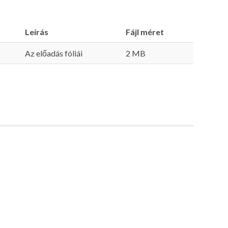
Leírás
Fájl méret
Az előadás fóliái
2 MB