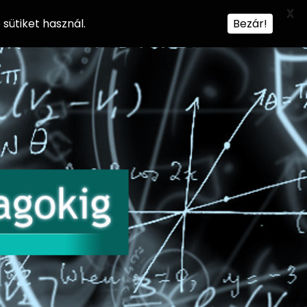
X
sütiket használ.
Bezár!