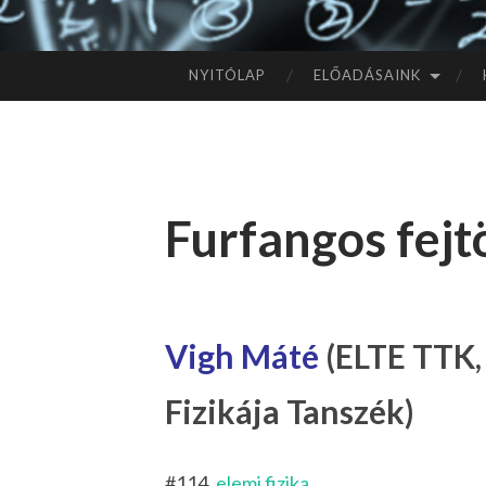
NYITÓLAP
ELŐADÁSAINK
TOVÁBB
A
TARTALOMHOZ
Furfangos fejt
Vigh Máté
(ELTE TTK,
Fizikája Tanszék)
#114,
elemi fizika