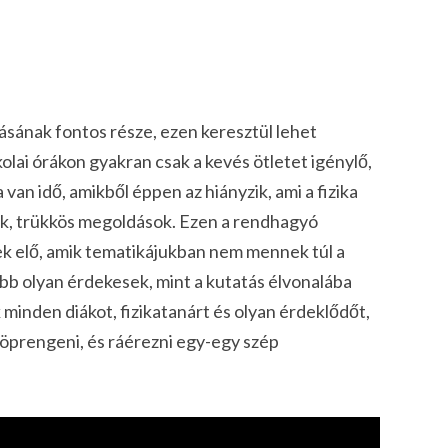
lásának fontos része, ezen keresztül lehet
kolai órákon gyakran csak a kevés ötletet igénylő,
an idő, amikből éppen az hiányzik, ami a fizika
ok, trükkös megoldások. Ezen a rendhagyó
lnek elő, amik tematikájukban nem mennek túl a
bb olyan érdekesek, mint a kutatás élvonalába
minden diákot, fizikatanárt és olyan érdeklődőt,
öprengeni, és ráérezni egy-egy szép