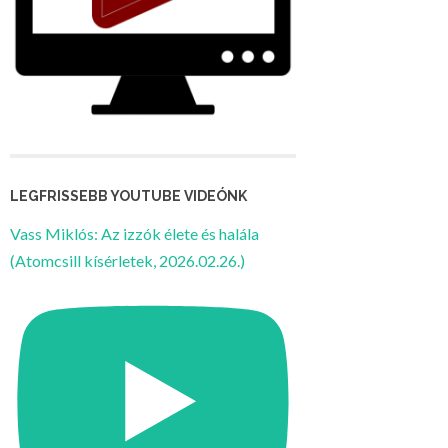
LEGFRISSEBB YOUTUBE VIDEÓNK
Vass Miklós: Az izzók élete és halála
(Atomcsill kísérletek, 2026.02.26.)