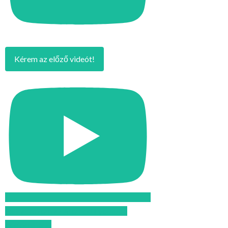
Kérem az előző videót!
Feliratkozom az Atomcsill youtube
csatornájára!