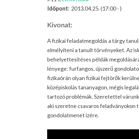
Időpont:
2013.04.25. (17:00 - )
Kivonat:
A fizikai feladatmegoldás a tárgy tanu
elmélyíteni a tanult törvényeket. Az is
behelyettesítéses példák megoldására v
lényege: furfangos, újszerű gondolat
fizikaórán olyan fizikai fejtörők kerü
középiskolás tananyagon, mégis legalá
tartozó problémák. Szeretettel várunk 
aki szeretne csavaros feladványokon t
gondolatmenet ízére.