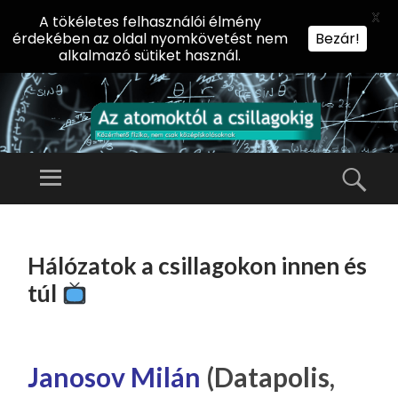
X
A tökéletes felhasználói élmény
érdekében az oldal nyomkövetést nem
Bezár!
alkalmazó sütiket használ.
AZ
AT
Menü
Kere
O
Előadássorozat
M
középiskolásoknak
TOVÁBB
O
A
az ELTE
Hálózatok a csillagokon innen és
KT
TARTALOMHOZ
Természettudományi
Ó
túl
Kar Fizikai
L
Intézetében
A
CS
Janosov Milán
(Datapolis,
IL