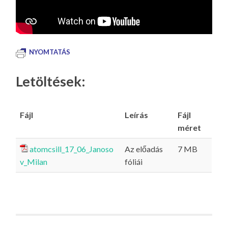
NYOMTATÁS
Letöltések:
Fájl
Leírás
Fájl
méret
atomcsill_17_06_Janoso
Az előadás
7 MB
v_Milan
fóliái