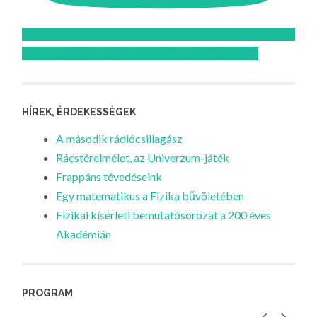
Feliratkozom az Atomcsill youtube csatornájára!
HÍREK, ÉRDEKESSÉGEK
A második rádiócsillagász
Rácstérelmélet, az Univerzum-játék
Frappáns tévedéseink
Egy matematikus a Fizika bűvöletében
Fizikai kísérleti bemutatósorozat a 200 éves
Akadémián
PROGRAM