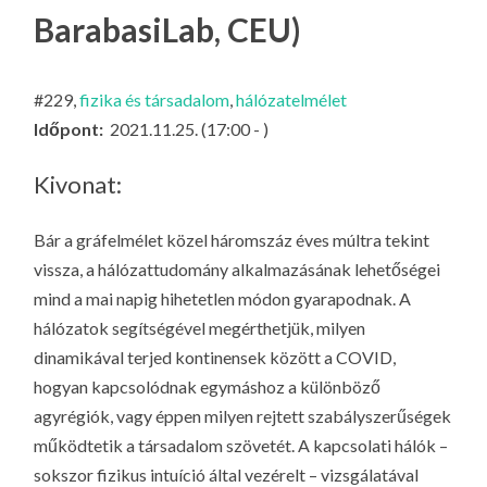
LA
BarabasiLab, CEU)
G
O
#229,
fizika és társadalom
,
hálózatelmélet
KI
Időpont:
2021.11.25. (17:00 - )
G
Kivonat:
Bár a gráfelmélet közel háromszáz éves múltra tekint
vissza, a hálózattudomány alkalmazásának lehetőségei
mind a mai napig hihetetlen módon gyarapodnak. A
hálózatok segítségével megérthetjük, milyen
dinamikával terjed kontinensek között a COVID,
hogyan kapcsolódnak egymáshoz a különböző
agyrégiók, vagy éppen milyen rejtett szabályszerűségek
működtetik a társadalom szövetét. A kapcsolati hálók –
sokszor fizikus intuíció által vezérelt – vizsgálatával