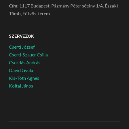
Cím:
1117 Budapest, Pázmány Péter sétány 1/A, Északi
Tömb, Eötvös-terem.
SZERVEZŐK
Cserti József
Cserti-Szauer Csilla
Csordás András
Dávid Gyula
Kis-Tóth Ágnes
Koltai János