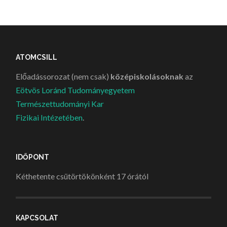
ATOMCSILL
Előadássorozat (nem csak)
középiskolásoknak
az
Eötvös Loránd Tudományegyetem
Természettudományi Kar
Fizikai Intézetében
.
IDŐPONT
Kéthetente csütörtökönként 17 órától
KAPCSOLAT