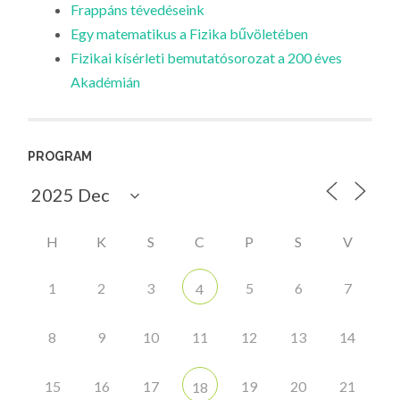
Frappáns tévedéseink
Egy matematikus a Fizika bűvöletében
Fizikai kísérleti bemutatósorozat a 200 éves
Akadémián
PROGRAM
H
K
S
C
P
S
V
1
2
3
5
6
7
4
8
9
10
11
12
13
14
15
16
17
19
20
21
18