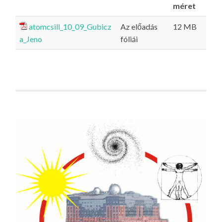
méret
atomcsill_10_09_Gubicz
Az előadás
12 MB
a_Jeno
fóliái