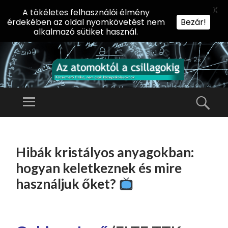
X
A tökéletes felhasználói élmény
érdekében az oldal nyomkövetést nem
Bezár!
alkalmazó sütiket használ.
AZ
AT
Menü
Kere
O
Előadássorozat
M
középiskolásoknak
TOVÁBB
O
A
az ELTE
Hibák kristályos anyagokban:
KT
TARTALOMHOZ
Természettudományi
Ó
hogyan keletkeznek és mire
Kar Fizikai
L
használjuk őket?
Intézetében
A
CS
IL