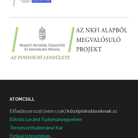
ATOMCSILL
Előadássorozat (nem csak)
középiskolásoknak
az
Eötvös Loránd Tudományegyetem
Természettudományi Kar
Fizikai Intézetében
.