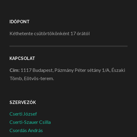
IDŐPONT
Kéthetente csütörtökönként 17 órától
KAPCSOLAT
Cím:
1117 Budapest, Pázmány Péter sétány 1/A, Északi
Tömb, Eötvös-terem.
SZERVEZŐK
Cserti József
Cserti-Szauer Csilla
Csordás András