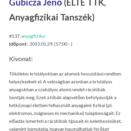
Gubicza Jenő
(ELTE TTK,
LA
G
Anyagfizikai Tanszék)
O
KI
#137,
anyagfizika
G
Időpont:
2015.01.29. (17:00 - )
Kivonat:
Tökéletes kristályokban az atomok hosszútávú rendben
helyezkednek el. A valóságban azonban a kristályos
anyagokban a szabályos atomi rendet rácshibák
bontják meg. Ezek a hibák alapvetően befolyásolják a
hétköznapi életben felhasznált anyagaink fizikai (pl.
elektromos, mágneses és mechanikai) tulajdonságait. Ez
előadás ismerteti a rácshibák típusait és keletkezésüket,
valamint bemutatja, hogyan használhatjuk fel őket