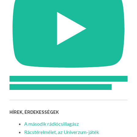
Feliratkozom az Atomcsill youtube csatornájára!
HÍREK, ÉRDEKESSÉGEK
A második rádiócsillagász
Rácstérelmélet, az Univerzum-játék