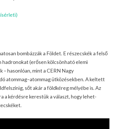
ísérleti)
atosan bombázzák a Földet. E részecskék a felső
 hadronokat (erősen kölcsönható elemi
ek – hasonlóan, mint a CERN Nagy
ódó atommag–atommag ütközésekben. A keltett
felszínig, sőt akár a földkéreg mélyébe is. Az
 kérdésre kerestük a választ, hogy lehet-
zecskéket.