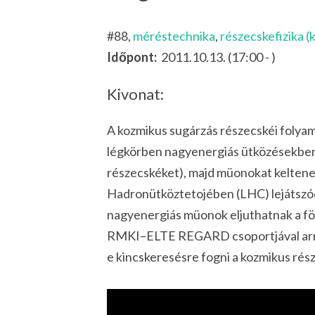
#88,
méréstechnika
,
részecskefizika (k
Időpont:
2011.10.13. (17:00 - )
Kivonat:
A kozmikus sugárzás részecskéi folyam
légkörben nagyenergiás ütközésekben
részecskéket), majd müonokat kelten
Hadronütköztetojében (LHC) lejátsz
nagyenergiás müonok eljuthatnak a föld
RMKI–ELTE REGARD csoportjával arra a
e
kincskeresésre
fogni a kozmikus rés