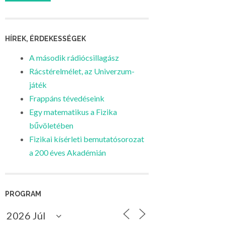
HÍREK, ÉRDEKESSÉGEK
A második rádiócsillagász
Rácstérelmélet, az Univerzum-
játék
Frappáns tévedéseink
Egy matematikus a Fizika
bűvöletében
Fizikai kísérleti bemutatósorozat
a 200 éves Akadémián
PROGRAM