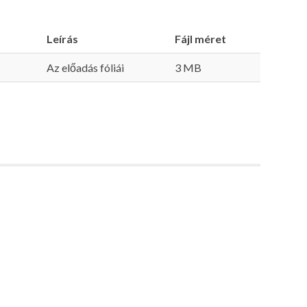
Leírás
Fájl méret
Az előadás fóliái
3 MB