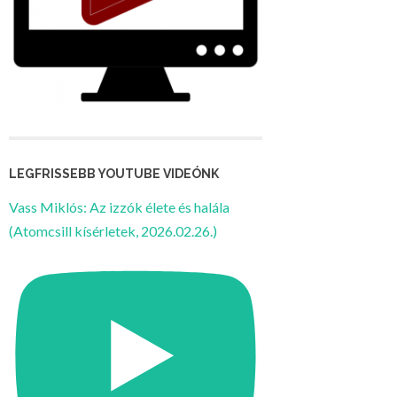
LEGFRISSEBB YOUTUBE VIDEÓNK
Vass Miklós: Az izzók élete és halála
(Atomcsill kísérletek, 2026.02.26.)