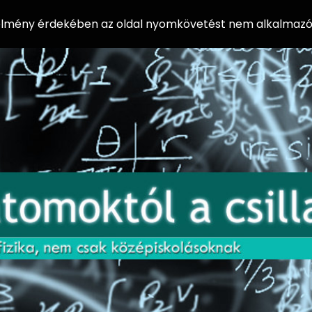
 élmény érdekében az oldal nyomkövetést nem alkalmazó 
AZ
Előadássorozat
AT
középiskolásoknak
OM
az ELTE
Természettudományi
OK
Kar Fizikai
Intézetében