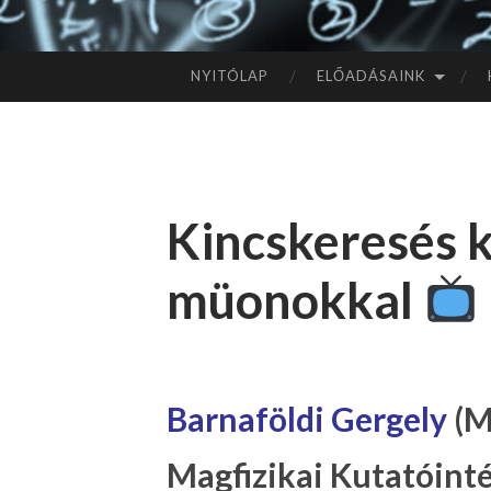
NYITÓLAP
ELŐADÁSAINK
TOVÁBB
A
TARTALOMHOZ
Kincskeresés 
müonokkal
Barnaföldi Gergely
(M
Magfizikai Kutatóinté