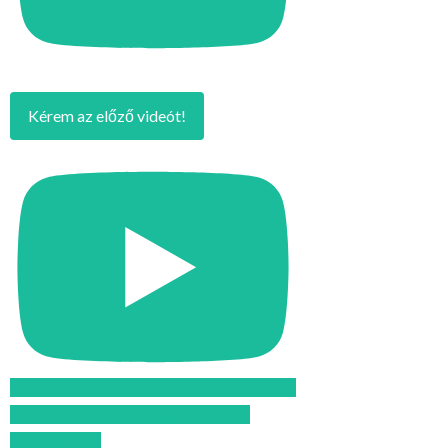
Kérem az előző videót!
Feliratkozom az Atomcsill youtube
csatornájára!