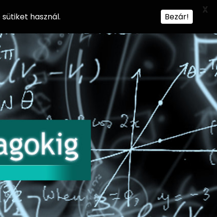
X
sütiket használ.
Bezár!