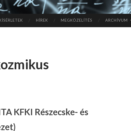
TÓ
L A
KÍSÉRLETEK
HÍREK
MEGKÖZELÍTÉS
ARCHÍVUM
CSI
LL
kozmikus
AG
OK
IG
TA KFKI Részecske- és
zet)