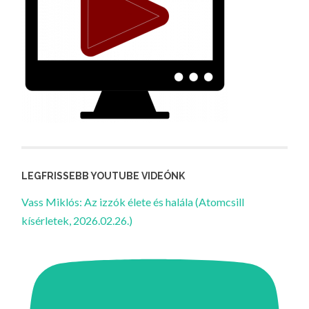
LEGFRISSEBB YOUTUBE VIDEÓNK
Vass Miklós: Az izzók élete és halála (Atomcsill
kísérletek, 2026.02.26.)