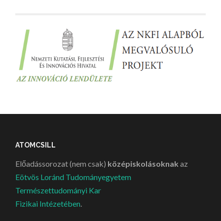
ATOMCSILL
Előadássorozat (nem csak)
középiskolásoknak
az
Eötvös Loránd Tudományegyetem
Természettudományi Kar
Fizikai Intézetében
.