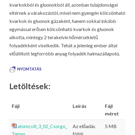
kvarkokból és gluonokból áll, azonban tulajdonságai
eltérnek a várakozástól, mivel nem gyengén kölcsönható
kvarkok és gluonok gázaként, hanem sokkal inkább
egymással erősen kölcsönható kvarkok és gluonok
alkotta, mintegy 2 terakelvin hőmérsékletű
folyadékként viselkedik. Tehát a jelenleg ember által
előállított legforróbb anyag folyadék halmazállapotú.
NYOMTATÁS
Letöltések:
Fájl
Leírás
Fájl
méret
atomcsill_3_02_Csorgo_
Az előadás
5 MB
Tamas
fóliái