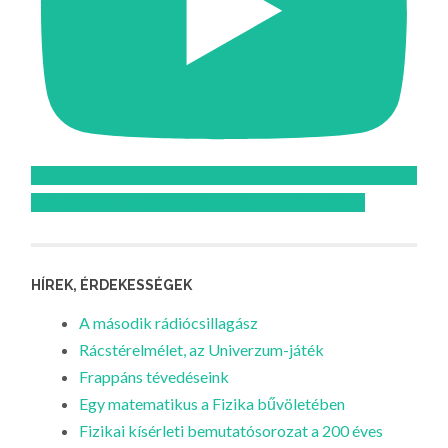
Feliratkozom az Atomcsill youtube csatornájára!
HÍREK, ÉRDEKESSÉGEK
A második rádiócsillagász
Rácstérelmélet, az Univerzum-játék
Frappáns tévedéseink
Egy matematikus a Fizika bűvöletében
Fizikai kísérleti bemutatósorozat a 200 éves