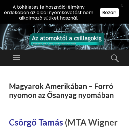
X
A tökéletes felhasználói élmény
érdekében az oldal nyomkövetést nem
Bezár!
alkalmazó sütiket használ.
AZ
AT
Menü
Kere
O
Előadássorozat
M
középiskolásoknak
TOVÁBB
O
A
az ELTE
Magyarok Amerikában – Forró
KT
TARTALOMHOZ
Természettudományi
Ó
nyomon az Ősanyag nyomában
Kar Fizikai
L
Intézetében
A
CS
Csörgő Tamás
(MTA Wigner
IL