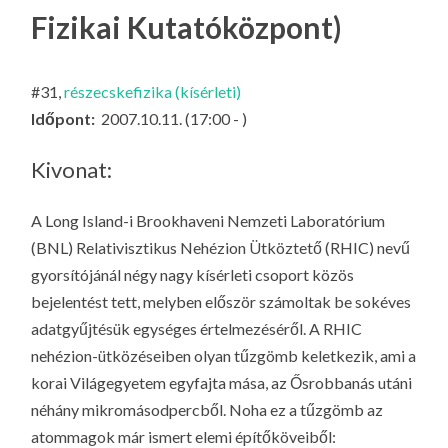
LA
Fizikai Kutatóközpont)
G
O
#31,
részecskefizika (kísérleti)
KI
Időpont:
2007.10.11. (17:00 - )
G
Kivonat:
A Long Island-i Brookhaveni Nemzeti Laboratórium
(BNL) Relativisztikus Nehézion Ütköztető (RHIC) nevű
gyorsítójánál négy nagy kísérleti csoport közös
bejelentést tett, melyben először számoltak be sokéves
adatgyűjtésük egységes értelmezéséről. A RHIC
nehézion-ütközéseiben olyan tűzgömb keletkezik, ami a
korai Világegyetem egyfajta mása, az Ősrobbanás utáni
néhány mikromásodpercből. Noha ez a tűzgömb az
atommagok már ismert elemi építőköveiből: