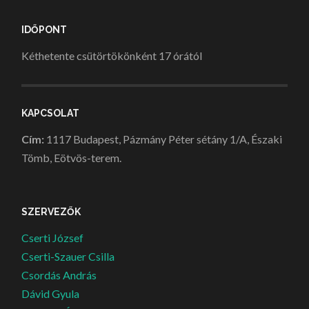
IDŐPONT
Kéthetente csütörtökönként 17 órától
KAPCSOLAT
Cím:
1117 Budapest, Pázmány Péter sétány 1/A, Északi
Tömb, Eötvös-terem.
SZERVEZŐK
Cserti József
Cserti-Szauer Csilla
Csordás András
Dávid Gyula